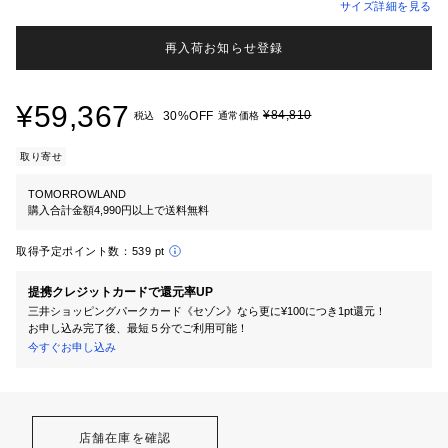
サイズ詳細を見る
再入荷お知らせ登録
¥59,367
¥84,810
30%OFF
税込
通常価格
取り寄せ
TOMORROWLAND
購入合計金額4,990円以上で送料無料
取得予定ポイント数：
539 pt
提携クレジットカードで還元率UP
三井ショッピングパークカード《セゾン》なら更に¥100につき1pt還元！
お申し込み完了後、最短５分でご利用可能！
今すぐお申し込み
店舗在庫を確認