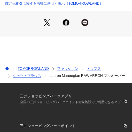
ます。
特定商取引に関する法律に基づく表示（TOMORROWLAND）
天然素材を使用し、ペルーニット独特の柔らかい表情と贅沢に
糸を使用したしっかりとした密度のある編みが魅力。
※商品の色味は、商品単体または素材アップ画像をご確認くだ
さい
2026SS商品
店舗にお問い合わせの際は、下記の商品番号をお申し付けくだ
さい。
TOMORROWLAND
ファッション
トップス
商品番号:27-11-61-11002
シャツ・ブラウス
Lauren Manoogian RAW ARRON プルオーバー
三井ショッピングパークアプリ
全国の三井ショッピングパークポイント対象施設でご利用できるアプ
リ
三井ショッピングパークポイント