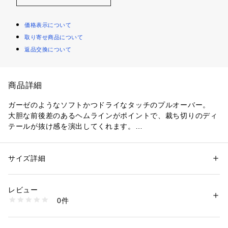
価格表示について
取り寄せ商品について
返品交換について
商品詳細
ガーゼのようなソフトかつドライなタッチのプルオーバー。
大胆な前後差のあるヘムラインがポイントで、裁ち切りのディ
テールが抜け感を演出してくれます。
シンプルなボトムスと合わせるだけでモードなスタイリングが
完成するアイテム。
同素材のスカート（商品番号：27-15-61-15003）とセットア
サイズ詳細
性別：
レディース
ップで着用するのもおすすめです。
カテゴリー：
ファッション
 ＞ 
トップス
 ＞ 
シャツ・ブラウス
素材：コットン100％
生産国：日本
レビュー
〈Lauren Manoogian（ローレン マヌーギアン）〉
洗濯：洗濯不可、漂白不可、タンブル乾燥不可、アイロン仕上げ可、ドラ
0件
2009年、ニューヨークでスタートしたブランド。
イ可、ウエットクリーニング不可
※詳しい洗濯方法については、商品の品質表示タグをご覧ください
ブルックリンのスタジオでデザインされ、ペルーの小さな手織
商品番号：
1095000026911 
（モール）
り機の工場で現地の職人によりひとつひとつ編み立てられてい
27116111002 （ショップ）