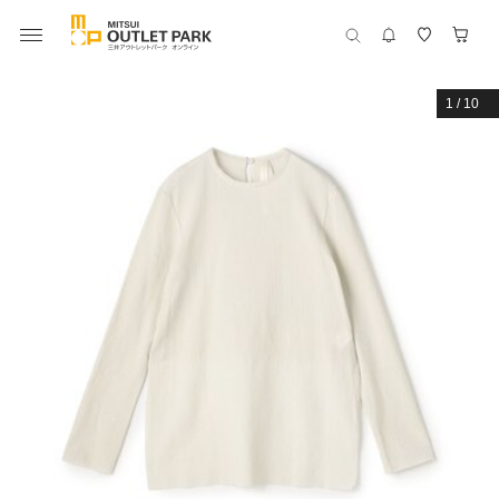
1
/
10