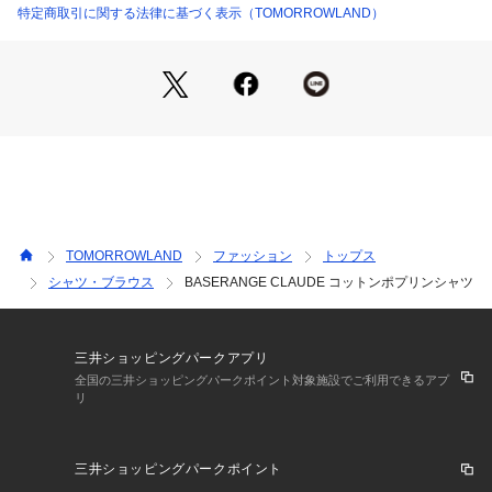
素材にこだわりを持ちながらモダンかつベーシックなデザイン
特定商取引に関する法律に基づく表示（TOMORROWLAND）
で作られたウェアは自然な身体の美しさを際立たせ、長く着る
ことができます。
※商品の色味は、商品単体または素材アップ画像をご確認くだ
さい
2026SS商品
店舗にお問い合わせの際は、下記の商品番号をお申し付けくだ
さい。
TOMORROWLAND
ファッション
トップス
商品番号:27-11-62-11003
シャツ・ブラウス
BASERANGE CLAUDE コットンポプリンシャツ
三井ショッピングパークアプリ
全国の三井ショッピングパークポイント対象施設でご利用できるアプ
リ
三井ショッピングパークポイント