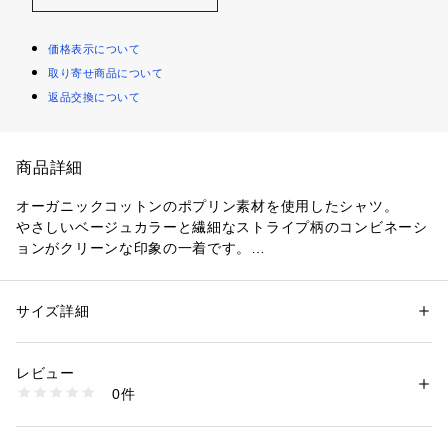
価格表示について
取り寄せ商品について
返品交換について
商品詳細
オーガニックコットンのポプリン素材を使用したシャツ。
やさしいベージュカラーと繊細なストライプ柄のコンビネーシ
ョンがクリーンな印象の一着です。
ゆったりとしたシルエットと長めの着丈で抜け感があり、その
まま着用するだけでさまになるアイテム。
ご家庭で洗濯可能なのでデイリーに取り入れやすいのもポイン
サイズ詳細
性別：
レディース
トです。
カテゴリー：
ファッション
 ＞ 
トップス
 ＞ 
シャツ・ブラウス
素材：綿100％
生産国：ポルトガル
レビュー
〈BASERANGE（ベースレンジ）〉
洗濯：洗濯機、漂白不可、タンブル乾燥不可、自然乾燥、アイロン仕上げ
0件
2012年より、デンマークとフランスから始まったアンダーウ
可、ドライ可、ウエットクリーニング可
※詳しい洗濯方法については、商品の品質表示タグをご覧ください
ェアブランド。
商品番号：
1095000027117 
（モール）
着る人とその環境を大切にした洋服づくりを行っています。
27116211003 （ショップ）