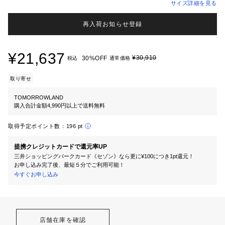
サイズ詳細を見る
再入荷お知らせ登録
¥21,637
¥30,910
30%OFF
税込
通常価格
取り寄せ
TOMORROWLAND
購入合計金額4,990円以上で送料無料
取得予定ポイント数：
196 pt
提携クレジットカードで還元率UP
三井ショッピングパークカード《セゾン》なら更に¥100につき1pt還元！
お申し込み完了後、最短５分でご利用可能！
今すぐお申し込み
店舗在庫を確認