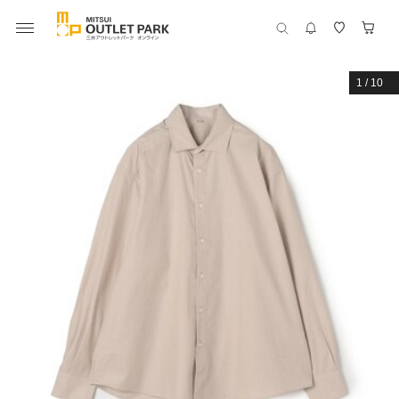
1
/
10