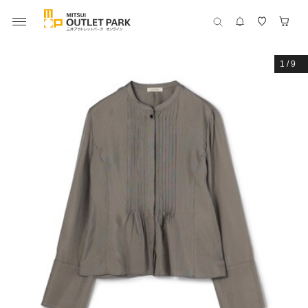
1
/
9