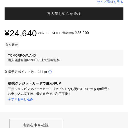
サイズ詳細を見る
再入荷お知らせ登録
¥24,640
¥35,200
30%OFF
税込
通常価格
取り寄せ
TOMORROWLAND
購入合計金額4,990円以上で送料無料
取得予定ポイント数：
224 pt
提携クレジットカードで還元率UP
三井ショッピングパークカード《セゾン》なら更に¥100につき1pt還元！
お申し込み完了後、最短５分でご利用可能！
今すぐお申し込み
店舗在庫を確認