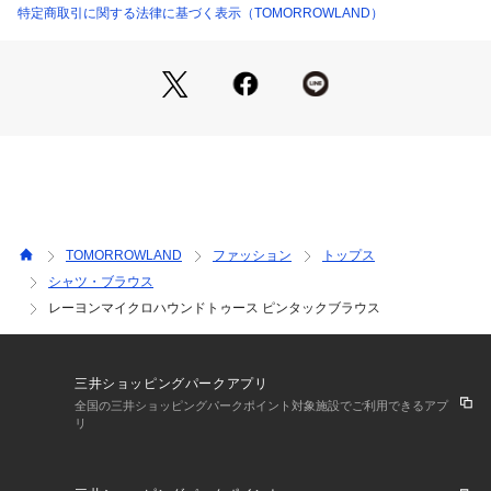
透け感：なし 　
特定商取引に関する法律に基づく表示（TOMORROWLAND）
光沢：ややあり
伸縮性：なし
手洗い：不可
裏地：なし   
※商品の色味は、商品単体または素材アップ画像をご確認くだ
さい
2026SS商品
TOMORROWLAND
ファッション
トップス
店舗にお問い合わせの際は、下記の商品番号をお申し付けくだ
シャツ・ブラウス
さい。
レーヨンマイクロハウンドトゥース ピンタックブラウス
商品番号:22-01-61-01007
三井ショッピングパークアプリ
全国の三井ショッピングパークポイント対象施設でご利用できるアプ
リ