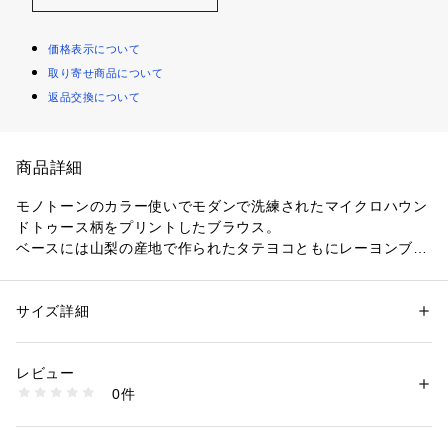
価格表示について
取り寄せ商品について
返品交換について
商品詳細
モノトーンのカラー使いでモダンで洗練されたマイクロハウン
ドトゥース柄をプリントしたブラウス。
ベースには山梨の産地で作られたタテヨコともにレーヨンブラ
イトを使用した上品な光沢感とソフトな風合いが魅力的な素材
を使用しています。
ややウエストシェイプされたピンタックブラウスは、すっきり
サイズ詳細
性別：
レディース
としていてボディラインを綺麗に見せてくれる一枚。パネル構
カテゴリー：
ファッション
 ＞ 
トップス
 ＞ 
シャツ・ブラウス
素材：レーヨン100％
造なのでジャケットの雰囲気できれいめに着こなせます。
生産国：ベトナム
レビュー
暖かい時期は羽織としても着用できる万能なブラウス。
洗濯：洗濯不可、漂白不可、アイロン仕上げ可、ドライ可、ウエットクリ
0件
ーニング不可
※詳しい洗濯方法については、商品の品質表示タグをご覧ください
■素材情報
商品番号：
1095000027128 
（モール）
厚み：普通 
22016101007 （ショップ）