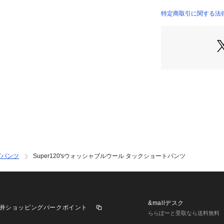
を楽しめるアイテ
商品番号：
10950000
特定商取引に関する法律
34046104009 （
同素材のシリーズ
ジャケット：34-07-
シャツ：34-01-61-
ショートパンツ：34-0
※商品の色味は、
認ください
2026SS商品
店舗にお問い合わ
けください。
商品番号:34-04-61
グパンツ
Super120'sウォッシャブルウール タックショートパンツ
&mallデスク
井ショッピングパークポイント
ららぽーと受取なら送料無料