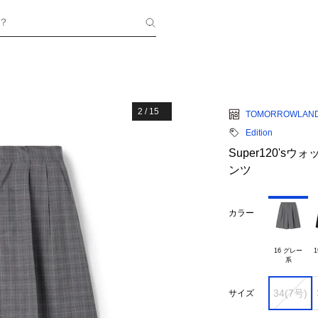
？
2
/
15
TOMORROWLAN
Edition
Super120'
ンツ
カラー
16 グレー

1
34(7号)
サイズ