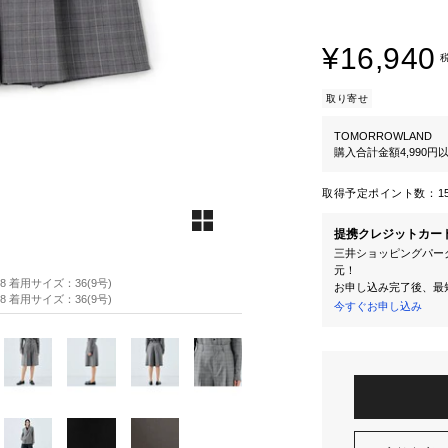
¥16,940
取り寄せ
TOMORROWLAND
購入合計金額4,990
取得予定ポイント数：
1
提携クレジットカー
三井ショッピングパーク
元！
88 着用サイズ：36(9号)
お申し込み完了後、最
88 着用サイズ：36(9号)
今すぐお申し込み