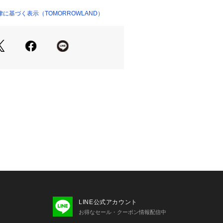
ム。
27285 
（モール）
に基づく表示（TOMORROWLAND）
ショップ）
品番
61-07007
01008
4-61-04009
商品単体または素材アップ画像をご確
せの際は、下記の商品番号をお申し付
-04009
LINE公式アカウント
お得なセール・クーポン情報配信中