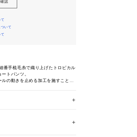
を確認
いて
について
いて
原料の細番手梳毛糸で織り上げたトロピカル
ョートパンツ。
ールの動きを止める加工を施すことで
ツヤを保ちつつも、適度なハリをプラ
出るシルエットで大人でも取り入れや
上げた一着。
ション
 ＞ 
パンツ
 ＞ 
ロングパンツ
スやセンタープレスを入れることでよ
お召しいただけます。
白不可、アイロン仕上げ可、ドライ可、ウエ
きれいめにも、Tシャツでカジュアル
可
ついては、商品の品質表示タグをご覧くださ
イテム次第でさまざまなスタイリング