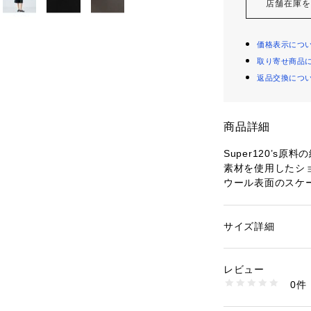
店舗在庫
価格表示につ
取り寄せ商品
返品交換につ
商品詳細
Super120’s
素材を使用したシ
ウール表面のスケ
ヌメリ感や上品な
スしています。
ほど良くゆとりの
サイズ詳細
性別：
レディース
すいバランスに仕
カテゴリー：
ファッ
素材：ウール100％
膝が隠れるレング
生産国：日本
レビュー
りシックな印象で
洗濯：洗濯不可、漂
0件
シャツスタイルで
ットクリーニング不
※詳しい洗濯方法に
にも、合わせるア
い