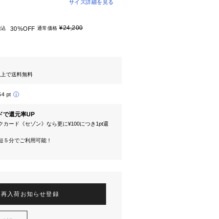
サイズ詳細を見る
¥24,200
税込
30%OFF
通常価格
円以上で送料無料
54 pt
ドで還元率UP
カード《セゾン》なら更に¥100につき1pt還
短５分でご利用可能！
再入荷お知らせ登録