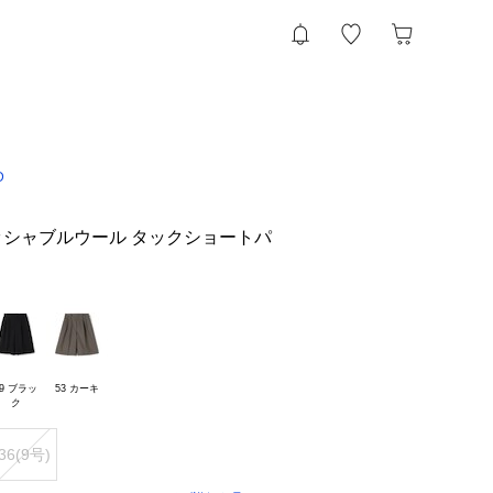
D
sウォッシャブルウール タックショートパ
9 ブラッ

53 カーキ
36(9号)