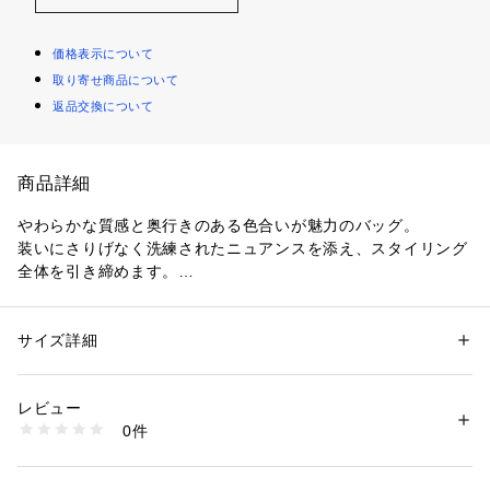
価格表示について
取り寄せ商品について
返品交換について
商品詳細
やわらかな質感と奥行きのある色合いが魅力のバッグ。
装いにさりげなく洗練されたニュアンスを添え、スタイリング
全体を引き締めます。
大胆さと上品さを併せ持つデザインは、優雅な存在感を放ち、
カジュアルからエレガントまで幅広いコーディネートに自然と
調和。
サイズ詳細
性別：
レディース
取り外し可能なポーチとショルダーストラップを備え、用途や
カテゴリー：
バッグ
 ＞ 
その他バッグ
素材：-
シーンに応じたアレンジが可能です。
生産国：イタリア
レビュー
機能性とデザイン性を兼ね備えた、汎用性の高い一品。
商品番号：
1095000027417 
（モール）
0件
33036203007 （ショップ）
〈GIANNI CHIARINI（ジャンニ キアリーニ）〉
フィレンツェのバッグ工房として誕生し、30年以上の長きに渡