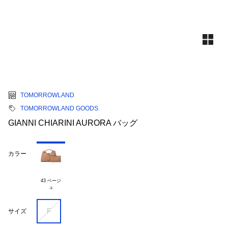
TOMORROWLAND
TOMORROWLAND GOODS
GIANNI CHIARINI AURORA バッグ
カラー
43 ベージ

F
サイズ