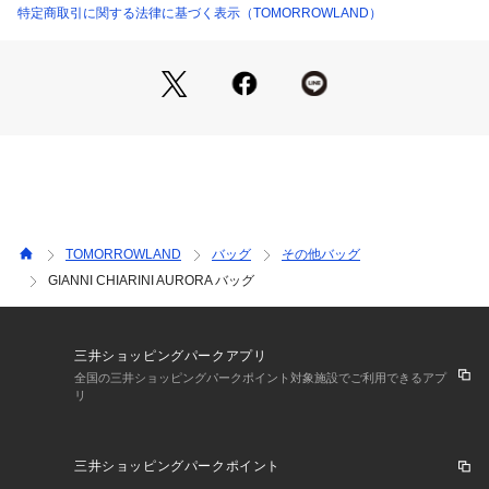
る移り変わりのなかで伝統技術を継承し続けてきた人気のバッ
特定商取引に関する法律に基づく表示（TOMORROWLAND）
グブランド。
サスティナブルなものづくりを意識しながら、機能性とファッ
ション性を併せ持った幅広いラインナップを展開している。
※商品の色味は、商品単体または素材アップ画像をご確認くだ
さい
2026SS商品
店舗にお問い合わせの際は、下記の商品番号をお申し付けくだ
TOMORROWLAND
バッグ
その他バッグ
さい。
GIANNI CHIARINI AURORA バッグ
商品番号:33-03-62-03007
※摩擦や水濡れ（特に汗や雨など）により色落ちする場合がご
ざいます。ご使用の際は十分ご注意ください。
三井ショッピングパークアプリ
全国の三井ショッピングパークポイント対象施設でご利用できるアプ
リ
43 ベージュ：CLAY
三井ショッピングパークポイント