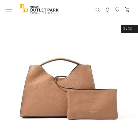
1
/
15