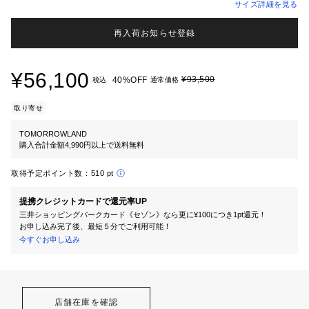
サイズ詳細を見る
再入荷お知らせ登録
¥56,100
¥93,500
40%OFF
税込
通常価格
取り寄せ
TOMORROWLAND
購入合計金額4,990円以上で送料無料
取得予定ポイント数：
510 pt
提携クレジットカードで還元率UP
三井ショッピングパークカード《セゾン》なら更に¥100につき1pt還元！
お申し込み完了後、最短５分でご利用可能！
今すぐお申し込み
店舗在庫を確認