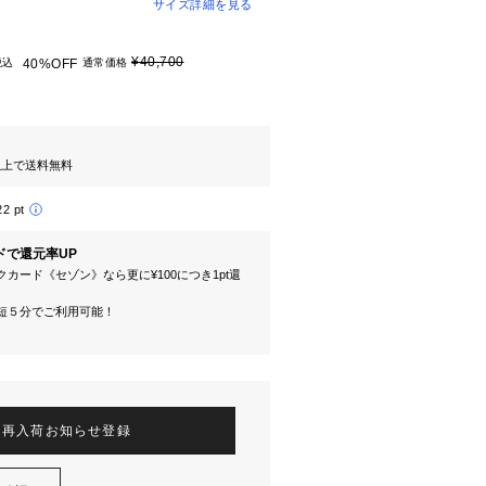
サイズ詳細を見る
¥40,700
税込
40%OFF
通常価格
円以上で送料無料
22 pt
ドで還元率UP
カード《セゾン》なら更に¥100につき1pt還
短５分でご利用可能！
再入荷お知らせ登録