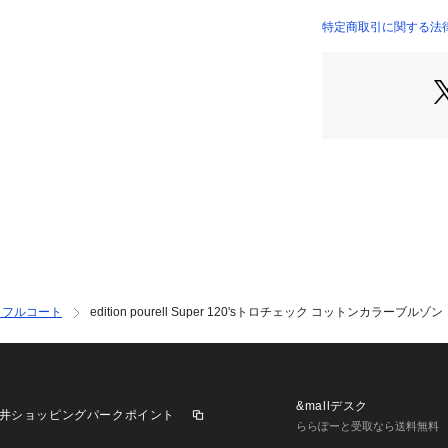
襟には別生地のダ
い
メッシュの裏地付
特定商取引に関する法律
商品番号：
10950000
34086108002 （
ただけるアイテム
〈edition pour
Playing with Her F
ヨーロッパの街角
び心のあるスタイ
ガーリーな気配と
ッシュなサイズ感
無邪気さと知性が
を提案します。
※商品の色味は、
認ください
ッフルコート
edition pourell Super 120'sトロチェック コットンカラーブルゾン
2026SS商品
店舗にお問い合わ
けください。
&mallデスク
井ショッピングパークポイント
商品番号:34-08-61
ららぽーと受取なら送料無料