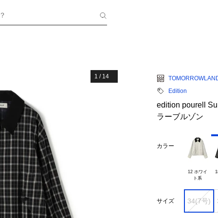
？
1
/
14
TOMORROWLAN
Edition
edition poure
ラーブルゾン
カラー
12 ホワイ

1
34(7号)
サイズ