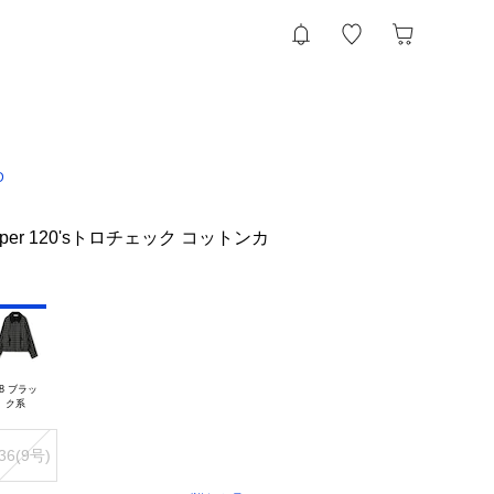
D
ll Super 120'sトロチェック コットンカ
8 ブラッ

36(9号)