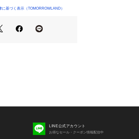
ックを使用しています。
きで通気性が良く、軽やかにお召しい
に基づく表示（TOMORROWLAND）
27656 
（モール）
ショップ）
。
ell (エディション プレル)〉
orm: “Edition Pourell”
で切り取られる、完成されすぎない遊
ル。
少しの不完全さ。そこに重ねる、マニ
と仕立ての強さ。
共存する、今の空気をまとうスタイル
商品単体または素材アップ画像をご確
せの際は、下記の商品番号をお申し付
LINE公式アカウント
-08002
お得なセール・クーポン情報配信中