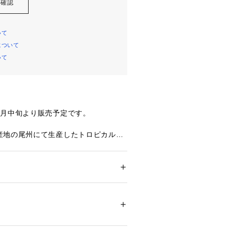
を確認
いて
について
いて
3月中旬より販売予定です。
産地の尾州にて生産したトロピカル素
〈edition pourell〉オリジナル
たシリーズ。
sの細番手梳毛糸と高収縮ポリエステルのSO
し、梳毛毛織加工のエキスパートである
ション
 ＞ 
アウター
 ＞ 
ダッフルコート
6％　ポリエステル34％　衿部分：コットン
て超撥水加工を施すことで、天然繊維
エステル
ットな素材に仕上げています。
サイズを着ているような、オーバーサ
白不可、アイロン仕上げ可、ドライ可、ウエ
可
仕立てた一着。
ついては、商品の品質表示タグをご覧くださ