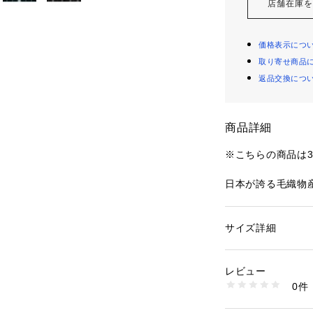
店舗在庫
価格表示につ
取り寄せ商品
返品交換につ
商品詳細
※こちらの商品は
日本が誇る毛織物
材に、モノトーン配色の
チェック柄をのせ
Super 120'
サイズ詳細
性別：
レディース
LOTEXを平織り
カテゴリー：
ファッ
素材：表地：ウール6
ソトー一宮工場に
100％　裏地：ポリ
レビュー
と合繊のハイブリ
生産国：ベトナム
0件
ブルゾンはメンズ
洗濯：洗濯不可、漂
ットクリーニング不
イズシルエットに
※詳しい洗濯方法に