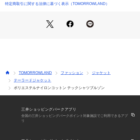
ニンさをだしたいときにはきつく絞ってメリハリをつけて着こ
特定商取引に関する法律に基づく表示（TOMORROWLAND）
なすなど、気分やスタイリングに合わせてフォルムをアレンジ
いただけます。
甘さと辛さの絶妙なバランスをお楽しみいただける〈DES PR
ES〉ならではのアイテム。
■素材情報
厚み：やや薄手
透け感：11 ホワイトのみ・やや あり
光沢：なし 
伸縮性：なし
TOMORROWLAND
ファッション
ジャケット
手洗い：不可
テーラードジャケット
裏地：なし
ポリエステルナイロンコットン テックシャツブルゾン
※商品の色味は、商品単体または素材アップ画像をご確認くだ
さい
三井ショッピングパークアプリ
2026SS商品
全国の三井ショッピングパークポイント対象施設でご利用できるアプ
リ
店舗にお問い合わせの際は、下記の商品番号をお申し付けくだ
さい。