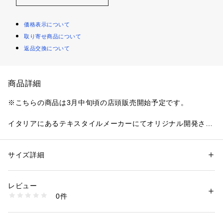
価格表示について
取り寄せ商品について
返品交換について
商品詳細
※こちらの商品は3月中旬頃の店頭販売開始予定です。
イタリアにあるテキスタイルメーカーにてオリジナル開発され
た、不規則な表面感が特徴のポリエステルコットンナイロンシ
リーズ。
タテ糸にポリエステルを使用することで上品なツヤのある軽量
サイズ詳細
性別：
レディース
素材に仕上がっています。
カテゴリー：
ファッション
 ＞ 
ジャケット
 ＞ 
テーラードジャケット
素材：ポリエステル47％　ナイロン31％　コットン22％
タンブラー加工による自然なシワとコットンならではの糸節が
生産国：日本
レビュー
生地の表情にアクセントをつけています。
洗濯：手洗い、漂白不可、タンブル乾燥不可、自然乾燥、アイロン仕上げ
0件
ミドル丈のテックシャツブルゾン。
可、ドライ可、ウエットクリーニング可
※詳しい洗濯方法については、商品の品質表示タグをご覧ください
ウエストにドロストを配しているのでマニッシュなスタイリン
商品番号：
1095000027765 
（モール）
グには絞らずにフラットにしてシャツライクにしたり、フェミ
22076107004 （ショップ）