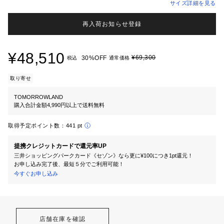
サイズ詳細を見る
再入荷お知らせ登録
¥48,510
¥69,300
30%OFF
税込
通常価格
取り寄せ
TOMORROWLAND
購入合計金額4,990円以上で送料無料
取得予定ポイント数：
441 pt
提携クレジットカードで還元率UP
三井ショッピングパークカード《セゾン》なら更に¥100につき1pt還元！
お申し込み完了後、最短５分でご利用可能！
今すぐお申し込み
店舗在庫を確認