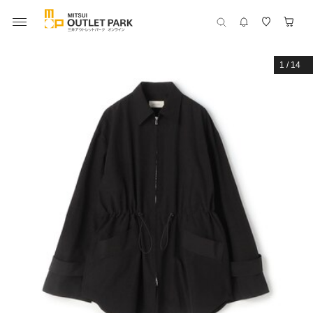
1
/
14