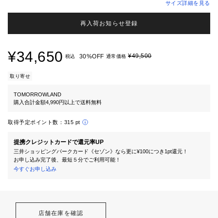
サイズ詳細を見る
再入荷お知らせ登録
¥34,650
¥49,500
30%OFF
税込
通常価格
取り寄せ
TOMORROWLAND
購入合計金額4,990円以上で送料無料
取得予定ポイント数：
315 pt
提携クレジットカードで還元率UP
三井ショッピングパークカード《セゾン》なら更に¥100につき1pt還元！
お申し込み完了後、最短５分でご利用可能！
今すぐお申し込み
店舗在庫を確認