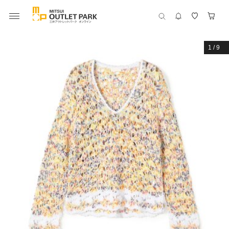
1
/
9