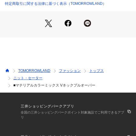
厚み：やや厚手
特定商取引に関する法律に基づく表示（TOMORROWLAND）
透け感：あり
光沢：なし  
伸縮性：あり 
手洗い：不可
裏地：なし 
※商品の色味は、商品単体または素材アップ画像をご確認くだ
さい
2026SS商品
TOMORROWLAND
ファッション
トップス
ニット・セーター
店舗にお問い合わせの際は、下記の商品番号をお申し付けくだ
■マテリアルカラーミックス Vネックプルオーバー
さい。
商品番号:11-02-61-02001
※※お取扱い上の注意※※
三井ショッピングパークアプリ
この製品は染料の特性上、光（紫外線）に非常に弱く、変色し
全国の三井ショッピングパークポイント対象施設でご利用できるアプ
やすい性質があります。
リ
保管の際には十分ご注意下さい。