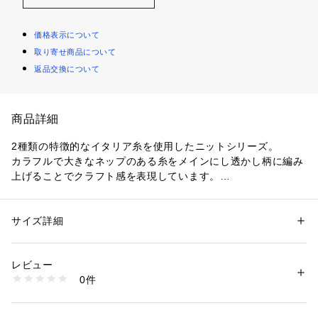
価格表示について
取り寄せ商品について
返品交換について
商品詳細
2種類の特徴的なイタリア糸を使用したニットシリーズ。
カラフルで大きなネップのある糸をメインにし透かし柄に編み
上げることでクラフト感を表現しています。
Vネックプルオーバーはボディ・スリーブともにほど良くゆと
りを持たせたシルエットでリラックスムード漂う一着。
裾と袖口には異素材を使ったボーダー柄をアクセントに。
サイズ詳細
性別：
レディース
深めのVあきでカットソーやシャツなど季節に合わせてインナ
カテゴリー：
ファッション
 ＞ 
トップス
 ＞ 
ニット・セーター
素材：コットン100％　トリミング：コットン58％　ナイロン42％
ーを変えることでさまざまな着こなしをお楽しみいただけま
生産国：中国
レビュー
す。
洗濯：洗濯不可、漂白不可、アイロン仕上げ可、ドライ可、ウエットクリ
0件
春の気分をぐっと盛り上げてくれるアイテムです。
ーニング不可
※詳しい洗濯方法については、商品の品質表示タグをご覧ください
商品番号：
1095000028013 
（モール）
■素材情報
11026102001 （ショップ）