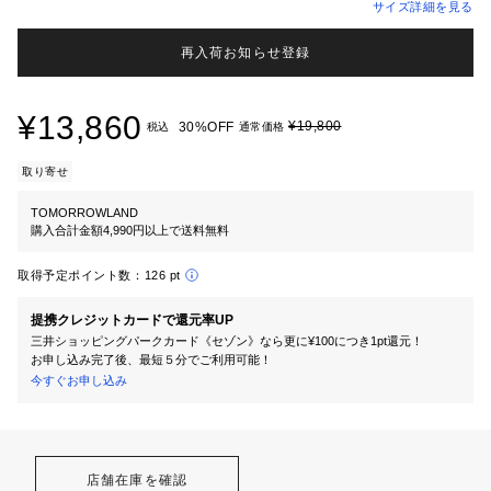
サイズ詳細を見る
再入荷お知らせ登録
¥13,860
¥19,800
30%OFF
税込
通常価格
取り寄せ
TOMORROWLAND
購入合計金額4,990円以上で送料無料
取得予定ポイント数：
126 pt
提携クレジットカードで還元率UP
三井ショッピングパークカード《セゾン》なら更に¥100につき1pt還元！
お申し込み完了後、最短５分でご利用可能！
今すぐお申し込み
店舗在庫を確認