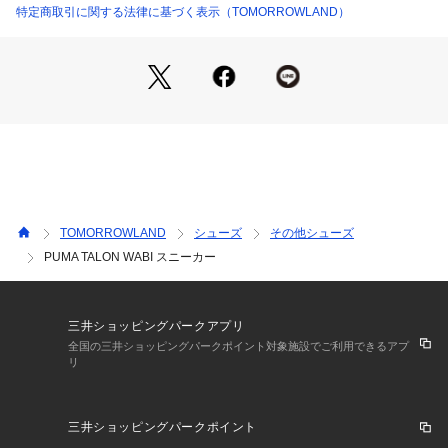
〈PUMA（プーマ）〉
特定商取引に関する法律に基づく表示（TOMORROWLAND）
プーマ(PUMA AG Rudolf Dassler Sport)は、ドイツヘルツォ
ーゲンアウラッハを本拠地とする世界的なスポーツブランド。
スポーツ用品からシューズ、スポーツウェア、ファッションア
イテムなど幅広いジャンルで製造から販売までしている。
近年ハイファッションとのコラボレーションを積極的に行う。
※国によってサイズ基準が異なり、デザインや素材、ブランド
によっても差があります。
あくまでも標準的な目安としてご利用ください。
TOMORROWLAND
シューズ
その他シューズ
※商品の色味は、商品単体または素材アップ画像をご確認くだ
PUMA TALON WABI スニーカー
さい
2026SS商品
三井ショッピングパークアプリ
店舗にお問い合わせの際は、下記の商品番号をお申し付けくだ
全国の三井ショッピングパークポイント対象施設でご利用できるアプ
リ
さい。
商品番号:53-01-62-01014
三井ショッピングパークポイント
※包装紙破損、箱破損につきましては商品に不良が無い場合に