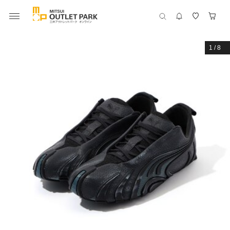
1
/
8