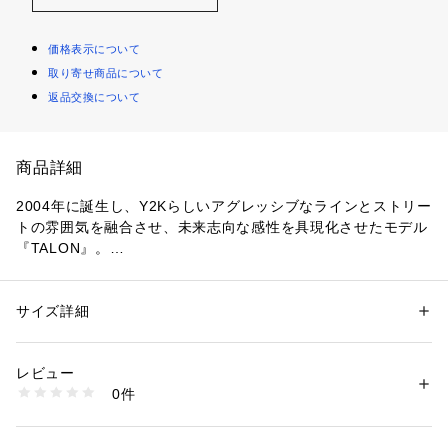
価格表示について
取り寄せ商品について
返品交換について
商品詳細
2004年に誕生し、Y2Kらしいアグレッシブなラインとストリー
トの雰囲気を融合させ、未来志向な感性を具現化させたモデル
『TALON』。
今回、風合いのあるテクスチャとディテールであえて不完全な
美しさで日本の伝統的な美意識である「侘び寂び」を表現した
モデルが登場。
サイズ詳細
性別：
メンズ
独特なボンデッドオーバーレイと、ざらつきのある独特な質感
カテゴリー：
シューズ
 ＞ 
その他シューズ
素材：アッパー：人工皮革　合成繊維　合成樹脂(ポリウレタン)　アウト
が単一のトーンの中にも豊かで奥行きのある表情を生む、存在
ソール：ゴム底
レビュー
感のあるルックスが魅力です。
生産国：ベトナム
0件
未来的な造形と、静かな趣きを尊ぶ美学という対極の要素を掛
商品番号：
1095000028047 
（モール）
53016201014 （ショップ）
け合わせた一足。