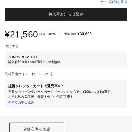
サイズ詳細を見る
再入荷お知らせ登録
¥21,560
¥30,800
30%OFF
税込
通常価格
取り寄せ
TOMORROWLAND
購入合計金額4,990円以上で送料無料
取得予定ポイント数：
196 pt
提携クレジットカードで還元率UP
三井ショッピングパークカード《セゾン》なら更に¥100につき1pt還元！
お申し込み完了後、最短５分でご利用可能！
今すぐお申し込み
店舗在庫を確認