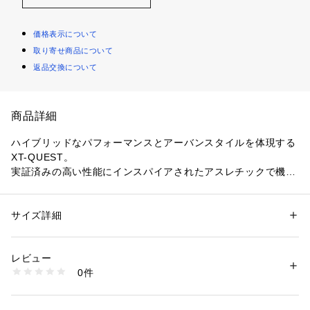
価格表示について
取り寄せ商品について
返品交換について
商品詳細
ハイブリッドなパフォーマンスとアーバンスタイルを体現する 
XT-QUEST。
実証済みの高い性能にインスパイアされたアスレチックで機能
的なモデルは、快適さとサポート力を発揮。
どんなコンディションや地形にも対応する安定性とグリップも
兼ね備えています。
サイズ詳細
性別：
メンズ
高いパフォーマンスでアウトドアアクティビティにはもちろ
カテゴリー：
シューズ
 ＞ 
その他シューズ
素材：-
ん、ファッションアイテムとしてタウンユースにもおすすめの
生産国：中国
レビュー
一足です。
商品番号：
1095000028056 
（モール）
0件
53016201053 （ショップ）
〈SALOMON ADVANCED（サロモン アドバンスド）〉
トレッキングやスノーボードで知られるフランスのアウトドア