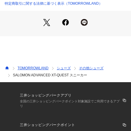
ブランド。
特定商取引に関する法律に基づく表示（TOMORROWLAND）
その機能性とデザイン性の高さで近年ファッション業界から注
目されていた同ブランドから、世界でも店舗限定で展開される
上級ライン、SALOMON ADVANCEDがスタート。
コレクションブランドやセレクトショップとのコラボモデルも
注目を集める。
国によってサイズ基準が異なり、デザインや素材、ブランドに
よっても差があります。
あくまでも標準的な目安としてご利用ください。
TOMORROWLAND
シューズ
その他シューズ
※商品の色味は、商品単体または素材アップ画像をご確認くだ
SALOMON ADVANCED XT-QUEST スニーカー
さい
2026SS商品
三井ショッピングパークアプリ
店舗にお問い合わせの際は、下記の商品番号をお申し付けくだ
全国の三井ショッピングパークポイント対象施設でご利用できるアプ
リ
さい。
商品番号:53-01-62-01053
三井ショッピングパークポイント
※包装紙破損、箱破損につきましては商品に不良が無い場合に