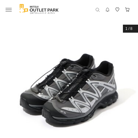
1
/
8