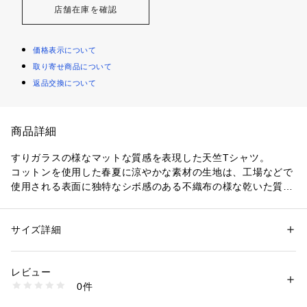
店舗在庫を確認
価格表示について
取り寄せ商品について
返品交換について
商品詳細
すりガラスの様なマットな質感を表現した天竺Tシャツ。
コットンを使用した春夏に涼やかな素材の生地は、工場などで
使用される表面に独特なシボ感のある不織布の様な乾いた質感
を表現しています。
表面に樹脂加工を施すことで、柔らかさの中に張りのある生地
に。
サイズ詳細
性別：
レディース
コンパクトな身頃とややシェイプするウエストからゆるやかに
カテゴリー：
ファッション
 ＞ 
トップス
 ＞ 
Tシャツ・カットソー
素材：コットン100％
広がる裾のシルエットが印象的です。
生産国：日本
レビュー
洗濯：洗濯機、漂白不可、タンブル乾燥不可、自然乾燥、アイロン仕上げ
0件
〈Mame Kurogouchi（マメ クロゴウチ）〉
可、ドライ可、ウエットクリーニング可
※詳しい洗濯方法については、商品の品質表示タグをご覧ください
デザイナー黒河内真衣子はイッセイミヤケで企画、デザインを