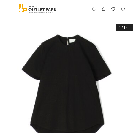
1
/
12