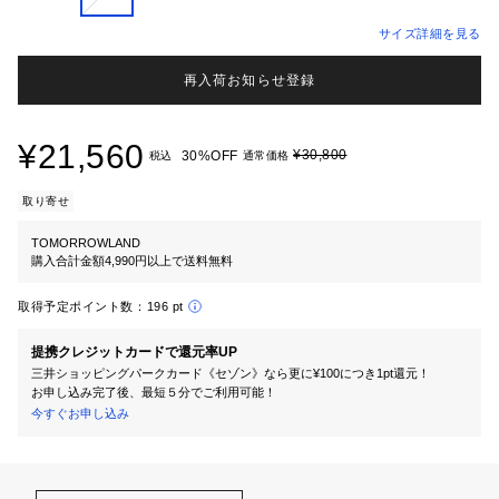
サイズ詳細を見る
再入荷お知らせ登録
¥21,560
¥30,800
30%OFF
税込
通常価格
取り寄せ
TOMORROWLAND
購入合計金額4,990円以上で送料無料
取得予定ポイント数：
196 pt
提携クレジットカードで還元率UP
三井ショッピングパークカード《セゾン》なら更に¥100につき1pt還元！
お申し込み完了後、最短５分でご利用可能！
今すぐお申し込み