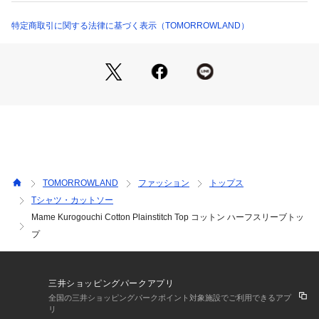
商品番号：
1095000028131 
（モール）
経験後、2010年より自身のブランドをスタート。
37036203003 （ショップ）
伝統的な技法を取り入れ表現されるオリジナルのテキスタイル
特定商取引に関する法律に基づく表示（TOMORROWLAND）
や刺繍が特徴。
大胆なカッティングに繊細なレースをあしらったワンピース、
曲線のシルエットが美しいデニムアイテム、ポリ塩化ビニール
のクリア素材を使用したアイコニックなバッグなどを展開。
女性らしいシルエットやディテール、エレガントなスタイルが
絶大な人気を集めています。
※商品の色味は、商品単体または素材アップ画像をご確認くだ
さい
TOMORROWLAND
ファッション
トップス
2026SS商品
Tシャツ・カットソー
Mame Kurogouchi Cotton Plainstitch Top コットン ハーフスリーブトッ
店舗にお問い合わせの際は、下記の商品番号をお申し付けくだ
さい。
プ
商品番号:37-03-62-03003
三井ショッピングパークアプリ
全国の三井ショッピングパークポイント対象施設でご利用できるアプ
リ