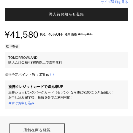
サイズ詳細を見る
再入荷お知らせ登録
¥41,580
¥69,300
40%OFF
税込
通常価格
取り寄せ
TOMORROWLAND
購入合計金額4,990円以上で送料無料
取得予定ポイント数：
378 pt
提携クレジットカードで還元率UP
三井ショッピングパークカード《セゾン》なら更に¥100につき1pt還元！
お申し込み完了後、最短５分でご利用可能！
今すぐお申し込み
店舗在庫を確認