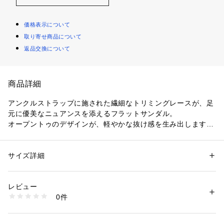
価格表示について
取り寄せ商品について
返品交換について
商品詳細
アンクルストラップに施された繊細なトリミングレースが、足
元に優美なニュアンスを添えるフラットサンダル。
オープントゥのデザインが、軽やかな抜け感を生み出します。
甘さを抑えたシャープなシルエットに、上品さとリラックス感
が共存する佇まいに。
日常の装いにさりげない華やぎを添えてくれる一足です。
サイズ詳細
性別：
レディース
カテゴリー：
シューズ
 ＞ 
パンプス
素材：甲材：やぎ革　底材：牛革
〈NEBULONI E. （ネブローニ）〉
生産国：イタリア
レビュー
1950年前半に設立された老舗ブランド。
商品番号：
1095000028205 
（モール）
0件
高級皮革だけを使用し、全工程を自社の工場で一貫して製作し
33016201044 （ショップ）
ています。
伝統的な靴作りの製法をそのままに、全ての靴作りを熟練され