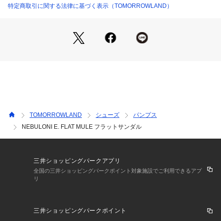
た職人がハンドメイドで丁寧に作り続けています。
特定商取引に関する法律に基づく表示（TOMORROWLAND）
※サイズ※
36　23.0cm
37　24.0cm
38　25.0cm
国によってサイズ基準が異なり、デザインや素材、ブランドに
よっても差があります。
あくまでも標準的な目安としてご利用ください。
TOMORROWLAND
シューズ
パンプス
※商品の色味は、商品単体または素材アップ画像をご確認くだ
NEBULONI E. FLAT MULE フラットサンダル
さい
2026SS商品
三井ショッピングパークアプリ
店舗にお問い合わせの際は、下記の商品番号をお申し付けくだ
全国の三井ショッピングパークポイント対象施設でご利用できるアプ
リ
さい。
商品番号:33-01-62-01044
三井ショッピングパークポイント
※包装紙破損、箱破損につきましては商品に不良が無い場合に