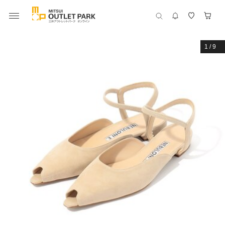
1
/
9