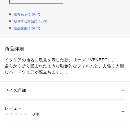
価格表示について
取り寄せ商品について
返品交換について
商品詳細
イタリアの地名に敬意を表した新シリーズ『VENETO』。
柔らかく折り畳まれたような独創的なフォルムと、力強く大胆
なハードウェアが際立ちます。
その彫刻的な美しさをコンパクトに凝縮したスモールサイズの
ショルダーバッグは、身軽でエレガントな佇まい。
ミニマルなフォルムにゴールドのアクセントが加わり、装いに
サイズ詳細
性別：
レディース
洗練された輝きを添えてくれます。
カテゴリー：
バッグ
 ＞ 
ショルダーバッグ
素材：牛革
日常のさまざまなシーンをクラスアップさせる、長年愛用いた
生産国：イタリア
レビュー
だける一点。
商品番号：
1095000028327 
（モール）
0件
33036203063 （ショップ）
〈WANDLER（ワンドラー）〉
2017年にElza Wandler（エルザ・ワンドラー）によりオラン