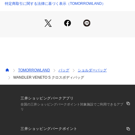
ダ・アムステルダムで立ち上げられたバッグブランド。
特定商取引に関する法律に基づく表示（TOMORROWLAND）
エレガントなデザインと大胆な色使いが特徴のアイテムはすべ
てイタリアで作られており、多くのセレブリティやファッショ
ニスタたちが注目し話題を呼んでいる。
※商品の色味は、商品単体または素材アップ画像をご確認くだ
さい
2026SS商品
店舗にお問い合わせの際は、下記の商品番号をお申し付けくだ
TOMORROWLAND
バッグ
ショルダーバッグ
さい。
WANDLER VENETO S クロスボディバッグ
商品番号:33-03-62-03063
59 ディープオリーブ：2706/DEEP
三井ショッピングパークアプリ
全国の三井ショッピングパークポイント対象施設でご利用できるアプ
リ
三井ショッピングパークポイント