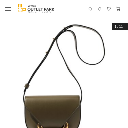
1
/
11