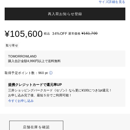
サイズ詳細を見る
再入荷お知らせ登録
¥105,600
¥161,700
34%OFF
税込
通常価格
取り寄せ
TOMORROWLAND
購入合計金額4,990円以上で送料無料
取得予定ポイント数：
960 pt
提携クレジットカードで還元率UP
三井ショッピングパークカード《セゾン》なら更に¥100につき1pt還元！
お申し込み完了後、最短５分でご利用可能！
今すぐお申し込み
店舗在庫を確認