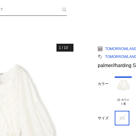
？
1
/
10
TOMORROWLAN
TOMORROWLAND
palmer//hardin
カラー
12 ホワイ

XS
サイズ