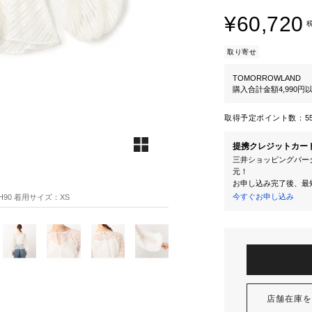
¥60,720
取り寄せ
TOMORROWLAND
購入合計金額4,990
取得予定ポイント数：
5
提携クレジットカー
三井ショッピングパーク
元！
お申し込み完了後、最
今すぐお申し込み
 H90 着用サイズ：XS
店舗在庫