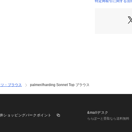
〈palmer//ha
特定商取引に関する法律
商品番号：
10950000
32016201015 （
シンプルなアイデ
目指して2011年
なるのは、独創性
バイ・パーマーと
ドンのセントラル
在もロンドンを拠
マに、物語を生地
化。シャツを中心
など、ユニークな
※商品の色味は、
認ください
ャツ・ブラウス
palmer//harding Sonnet Top ブラウス
2026SS商品
店舗にお問い合わ
けください。
商品番号:32-01-62
&mallデスク
井ショッピングパークポイント
ららぽーと受取なら送料無料