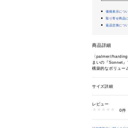
価格表示につ
取り寄せ商品
返品交換につ
商品詳細
〈palmer//ha
まいの『Sonnet
構築的なボリュー
め、ストライプの
ンなリズムを刻み
ウエストのシャー
サイズ詳細
性別：
レディース
算された構造美と
カテゴリー：
ファッ
素材：本体：ポリエス
清涼感のある素材
00％
レビュー
存在感を放ちます
生産国：ポルトガル
0件
日常のスタイルに
洗濯：手洗い、漂白
ン仕上げ可、ドライ
める一着です。
※詳しい洗濯方法に
い