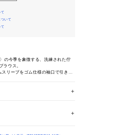
いて
について
いて
rding〉の今季を象徴する、洗練された佇
』ブラウス。
ムスリーブをゴム仕様の袖口で引き締
交差が生む大胆なシェブロン柄がモダ
ます。
リングが柔らかな起伏を描き出し、計
リラクシングな着心地を両立。
ション
 ＞ 
トップス
 ＞ 
シャツ・ブラウス
テル100％　キャミソール：ポリエステル1
感に、建築的なシルエットが圧倒的な
。
鮮やかな個性を添え、纏う喜びを楽し
不可、タンブル乾燥不可、自然乾燥、アイロ
可、ウエットクリーニング可
ついては、商品の品質表示タグをご覧くださ