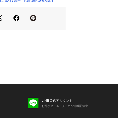
rding（パルマーハーディング）〉
に基づく表示（TOMORROWLAND）
28437 
（モール）
ショップ）
アで質素なシャツを格上げすることを
に設立されたブランド。ブランドの核と
と創造性への信念です。創設者のリー
マシュー・ハーディングは、共にロン
・セント・マーチンズ校を卒業し、現
点に活動しています。感情の旅をテー
に込めてドレープや彫刻のように具現
に、ドレスやアウターウェア、ニット
作品を展開しています。
商品単体または素材アップ画像をご確
せの際は、下記の商品番号をお申し付
-01015
LINE公式アカウント
お得なセール・クーポン情報配信中