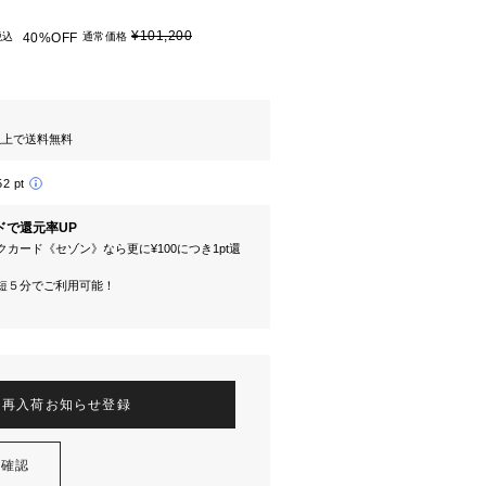
¥101,200
税込
40%OFF
通常価格
円以上で送料無料
52 pt
ドで還元率UP
カード《セゾン》なら更に¥100につき1pt還
短５分でご利用可能！
再入荷お知らせ登録
を確認