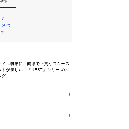
を確認
いて
について
いて
ツイル帆布に、肉厚で上質なスムース
トが美しい、『NEST』シリーズの
ッグ。
ザー使いが目を引く、柔らかな表情の
。
水撥ね程度は十分に水を弾く防汚性。
機能性を兼ね備えたデイリーユースに
 ＞ 
その他バッグ
革部分：牛革　裏地：綿
。
28803 
（モール）
STUDIO (サムウェア ステュディオ)〉
ショップ）
ート。バッグブランド「PUNTI.(プン