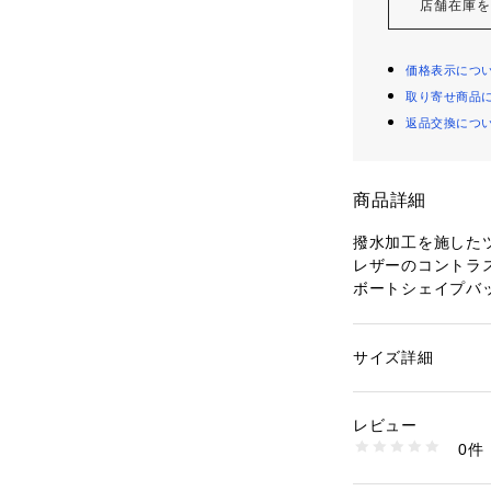
店舗在庫
価格表示につ
取り寄せ商品
返品交換につ
商品詳細
撥水加工を施した
レザーのコントラス
ボートシェイプバ
贅沢に寄せたギャ
トートバッグです
帆布部分は小雨や
サイズ詳細
性別：
レディース
美しいフォルムと
カテゴリー：
バッグ
素材：本体：綿　皮
最適なバッグです
生産国：中国
レビュー
商品番号：
10950000
0件
〈SOMEWHERE 
26036203039 （
2025年秋冬にスタ