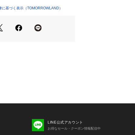
イティブチームが手掛けているバッグブ
に基づく表示（TOMORROWLAND）
持つ人の個性やライフスタイルを引き立
い”という願いが込められている。
への徹底したこだわりと、添えられた
をブランドのアイコンに、エレガンス
地よく調和させ、ルールに縛られるこ
たプロダクトを展開している。
商品単体または素材アップ画像をご確
せの際は、下記の商品番号をお申し付
-03039
LINE公式アカウント
お得なセール・クーポン情報配信中