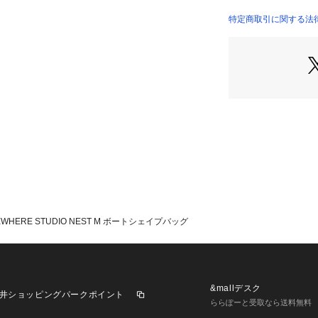
ティ)」のクリエ
ランド。
特定商取引に関する法律
ブランド名には”
てる存在でありた
美しいシルエット
オリジナルの金具
とカジュアルを心
とのない洗練され
※商品の色味は、
認ください
2026SS商品
店舗にお問い合わ
EWHERE STUDIO NEST M ボートシェイプバッグ
けください。
商品番号:26-03-62
&mallデスク
井ショッピングパークポイント
ららぽーと受取なら送料無料