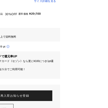
サイズ詳細を見る
¥29,700
税込
30%OFF
通常価格
円以上で送料無料
89 pt
ドで還元率UP
カード《セゾン》なら更に¥100につき1pt還
短５分でご利用可能！
再入荷お知らせ登録