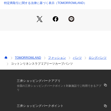
うカーブラインを描く特徴的なデザインに仕上げています。
特定商取引に関する法律に基づく表示（TOMORROWLAND）
「腰回りのスッキリとした端正な表情」＋「足回りのリラック
ス感」＋「革靴とも相性の良い裾のおさまり」
という、リラックス感のある大人のカジュアルな表情に仕上が
りました。
カジュアルシャツやショートブルゾンといったカジュアルスタ
イリングからテーラードジャケットまで、様々なアイテムに合
わせて頂けるアイテムです。
※商品の色味は、商品単体または素材アップ画像をご確認くだ
さい
TOMORROWLAND
ファッション
パンツ
ロングパンツ
コットンリネンスラブ 1プリーツカーブパンツ
2026SS商品
店舗にお問い合わせの際は、下記の商品番号をお申し付けくだ
さい。
三井ショッピングパークアプリ
商品番号:63-04-62-04001
全国の三井ショッピングパークポイント対象施設でご利用できるアプ
リ
三井ショッピングパークポイント