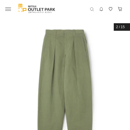
2
/
15