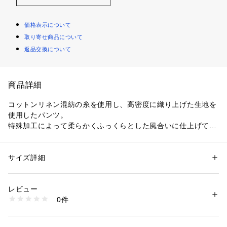
価格表示について
取り寄せ商品について
返品交換について
商品詳細
コットンリネン混紡の糸を使用し、高密度に織り上げた生地を
使用したパンツ。
特殊加工によって柔らかくふっくらとした風合いに仕上げてい
ます。
軽く清涼感のある生地感でありながら、特徴的なシルエットを
表現する程よいハリがあります。
サイズ詳細
性別：
メンズ
着用すことできれいなムラ感をお楽しみいただけます。
カテゴリー：
ファッション
 ＞ 
パンツ
 ＞ 
ロングパンツ
素材：表地：コットン77％　麻23％　別布：コットン100％
生産国：中国
レビュー
デザインはカーブパンツと言われるバレルパンツをアレンジし
洗濯：手洗い、漂白不可、タンブル乾燥不可、自然乾燥、アイロン仕上げ
0件
たデザイン。
可、ドライ可、ウエットクリーニング可
※詳しい洗濯方法については、商品の品質表示タグをご覧ください
バレルパンツらしいスッキリとした腰回りのシルエットはその
商品番号：
1095000028822 
（モール）
ままに、ヒザにかけて外脇が膨らみ裾にかけてまた絞まるとい
63046204001 （ショップ）