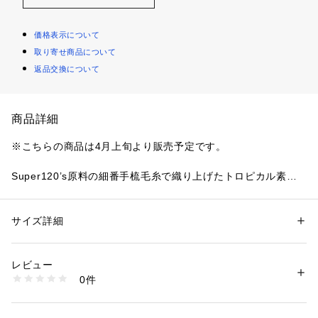
価格表示について
取り寄せ商品について
返品交換について
商品詳細
※こちらの商品は4月上旬より販売予定です。
Super120’s原料の細番手梳毛糸で織り上げたトロピカル素材
を使用したシャツ。
ウール表面のスケールの動きを止める加工を施すことでヌメリ
感や上品なツヤを保ちつつも、適度なハリをプラスしていま
サイズ詳細
性別：
メンズ
す。
カテゴリー：
ファッション
 ＞ 
トップス
 ＞ 
シャツ・ブラウス
素材：ウール100％
クルーネックTシャツをインナーに台襟のボタンを外して軽や
生産国：日本
レビュー
かに着こなすカジュアルスタイルから、ビジネスシーンまで汎
洗濯：手洗い、漂白不可、タンブル乾燥不可、自然乾燥、アイロン仕上げ
0件
用性の高さが魅力的な一枚。
可、ドライ可、ウエットクリーニング可
※詳しい洗濯方法については、商品の品質表示タグをご覧ください
商品番号：
1095000028869 
（モール）
※同素材のシリーズ品番
51016101001 （ショップ）