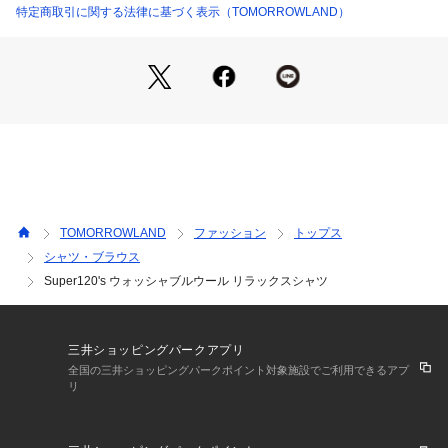
ハーフスリーブシャツ：51-05-61-05001
特定商取引に関する法律に基づく表示（TOMORROWLAND）
リラックスパンツ：51-04-61-04022
※商品の色味は、商品単体または素材アップ画像をご確認くだ
さい
2026SS商品
店舗にお問い合わせの際は、下記の商品番号をお申し付けくだ
さい。
商品番号:51-01-61-01001
TOMORROWLAND
ファッション
トップス
シャツ・ブラウス
Super120's ウォッシャブルウール リラックスシャツ
三井ショッピングパークアプリ
全国の三井ショッピングパークポイント対象施設でご利用できるアプ
リ