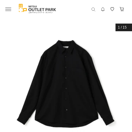
1
/
15