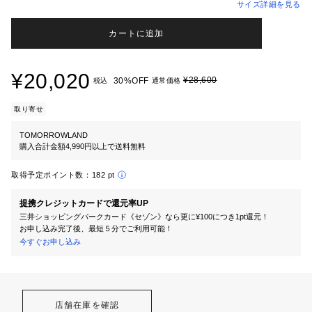
サイズ詳細を見る
カートに追加
¥20,020
¥28,600
30%OFF
税込
通常価格
取り寄せ
TOMORROWLAND
購入合計金額4,990円以上で送料無料
取得予定ポイント数：
182 pt
提携クレジットカードで還元率UP
三井ショッピングパークカード《セゾン》なら更に¥100につき1pt還元！
お申し込み完了後、最短５分でご利用可能！
今すぐお申し込み
店舗在庫を確認