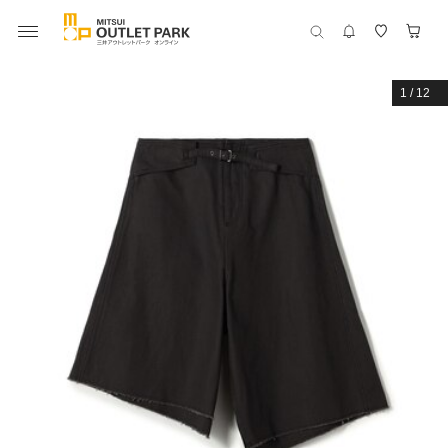
1
/
12