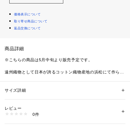
価格表示について
取り寄せ商品について
返品交換について
商品詳細
※こちらの商品は5月中旬より販売予定です。
遠州織物として日本が誇るコットン織物産地の浜松にて作られ
た素材を使用したスカート。
太番手の糸を高密度に織り上げたオックス生地に特殊な加工を
施し、さらに製品洗いをかけてビンテージライクな表情を生み
サイズ詳細
性別：
レディース
出しています。
カテゴリー：
ファッション
 ＞ 
スカート
 ＞ 
ひざ丈スカート
素材：コットン100％
ミリタリーのディテールやパンツ派生の要素を詰め込んだデザ
生産国：日本
レビュー
イン性の高い一枚。
洗濯：手洗い、漂白不可、タンブル乾燥不可、自然乾燥、アイロン仕上げ
0件
アシンメトリーなヘムラインで抜け感をプラスし、軽やかな印
可、ドライ可、ウエットクリーニング可
※詳しい洗濯方法については、商品の品質表示タグをご覧ください
象で着用いただけます。
商品番号：
1095000029851 
（モール）
トップスをインしてフロントの特徴的なベルトデザインをポイ
34056105005 （ショップ）