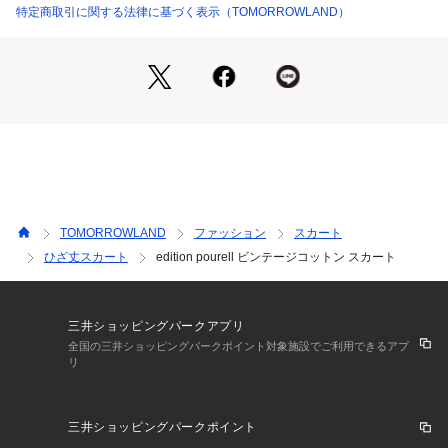
ントにして着こなすのがおすすめ。
特定商取引に関する法律に基づく表示（TOMORROWLAND）
スタイリングにほど良いモードさを演出してくれる〈edition p
ourell〉ならではのアイテムです。
〈edition pourell (エディション プレル)〉
Playing with Her Form: “Edition Pourell”
ヨーロッパの街角で切り取られる、完成されすぎない遊び心の
あるスタイル。
ガーリーな気配と少しの不完全さ。そこに重ねる、マニッシュ
なサイズ感と仕立ての強さ。
無邪気さと知性が共存する、今の空気をまとうスタイルを提案
TOMORROWLAND
ファッション
スカート
します。
ひざ丈スカート
edition pourell ビンテージコットン スカート
※こちらの画像はサンプルを使用しております。
※商品の色味は、商品単体または素材アップ画像をご確認くだ
三井ショッピングパークアプリ
さい
全国の三井ショッピングパークポイント対象施設でご利用できるアプ
リ
2026SS商品
三井ショッピングパークポイント
店舗にお問い合わせの際は、下記の商品番号をお申し付けくだ