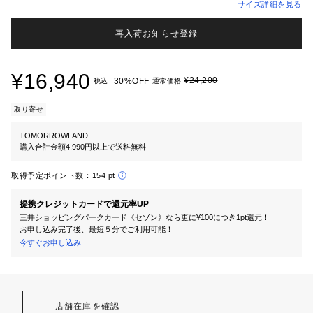
サイズ詳細を見る
再入荷お知らせ登録
¥16,940
¥24,200
30%OFF
税込
通常価格
取り寄せ
TOMORROWLAND
購入合計金額4,990円以上で送料無料
取得予定ポイント数：
154 pt
提携クレジットカードで還元率UP
三井ショッピングパークカード《セゾン》なら更に¥100につき1pt還元！
お申し込み完了後、最短５分でご利用可能！
今すぐお申し込み
店舗在庫を確認