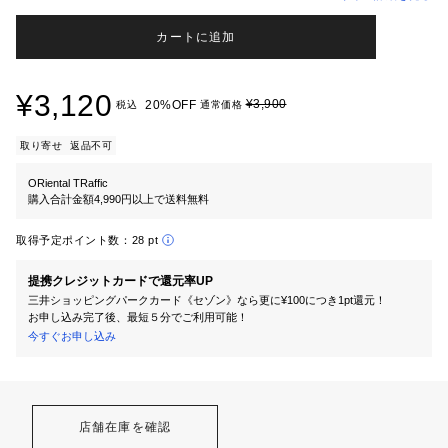
カートに追加
¥3,120
¥3,900
20%OFF
税込
通常価格
取り寄せ
返品不可
ORiental TRaffic
購入合計金額4,990円以上で送料無料
取得予定ポイント数：
28 pt
提携クレジットカードで還元率UP
三井ショッピングパークカード《セゾン》なら更に¥100につき1pt還元！
お申し込み完了後、最短５分でご利用可能！
今すぐお申し込み
店舗在庫を確認