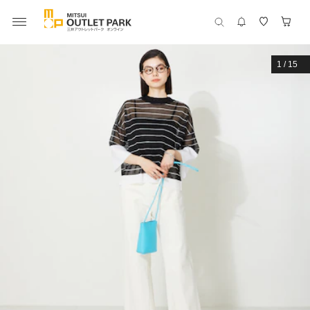
1
/
15