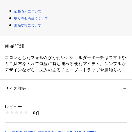
価格表示について
取り寄せ商品について
返品交換について
商品詳細
コロンとしたフォルムがかわいいショルダーポーチはスマホや
ミニ財布を入れて気軽に持ち運べる便利アイテム。シンプルな
デザインながら、丸みのあるチューブストラップや肌触りの良
い柔らかい素材を使用し女性らしい雰囲気に。間口につけたマ
グネットで中が見えにくいのも嬉しいポイント。
サイズ詳細
性別：
レディース
カテゴリー：
バッグ
 ＞ 
ショルダーバッグ
素材：合成皮革、SL→メタリック合皮
生産国：中国
レビュー
商品番号：
1095100000182 
（モール）
0件
BA-228 （ショップ）