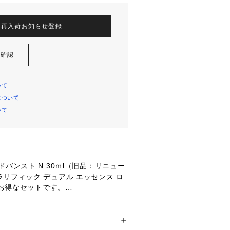
再入荷お知らせ登録
を確認
いて
について
いて
ドバンスト N 30ｍl（旧品：リニュー
リフィック デュアル エッセンス ロ
のお得なセットです。

旧品：リニューアル前製品）

切り拓く。 深く浸透*2し、ゆるぎな
メンズ