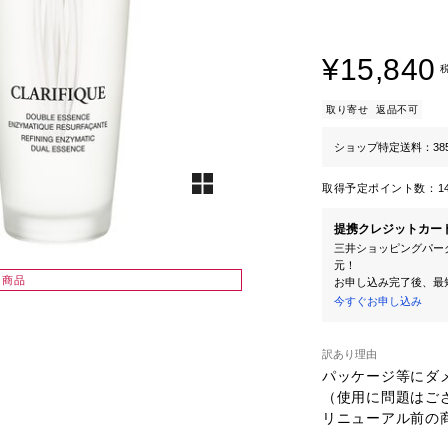
¥15,840
取り寄せ
返品不可
ショップ特定送料：38
取得予定ポイント数：
1
提携クレジットカー
三井ショッピングパーク
元！
り商品
お申し込み完了後、最
今すぐお申し込み
訳あり理由
パッケージ等にダメ
（使用に問題はござ
リニューアル前の