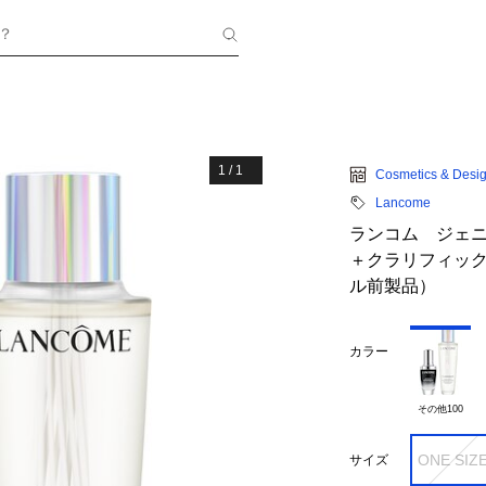
？
1
/
1
Cosmetics & Desig
Lancome
ランコム ジェ
＋クラリフィック
ル前製品）
カラー
その他100
ONE SIZ
サイズ