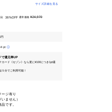
サイズ詳細を見る
¥24,970
税込
36%OFF
通常価格
5円
44 pt
ドで還元率UP
カード《セゾン》なら更に¥100につき1pt還
短５分でご利用可能！
ージ有り

いません）

商品です。