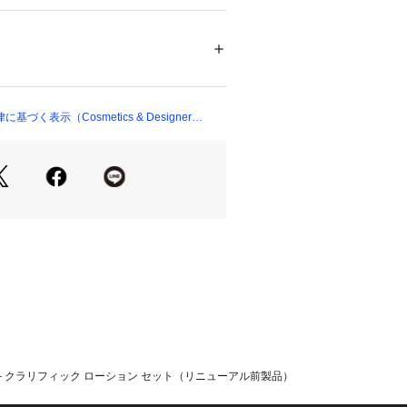


・ビューティー
 ＞ 
スキンケア
 ＞ 
美容液
究の末、誕生したランコムNo.１*3 美
ク」。

00017 
（モール）
に開発されたみずみずしいテクスチャ
 （ショップ）
肌に深く浸透*2します。

ースト菌などに由来する７種の美肌成
スで配合。

く表示（Cosmetics & Designer
サポートし、見て分かる、ふれて感じる
（ランコムとしての定義）*2 角質層ま
9月～2023年10月までの 国内美容液売り
ランコム調べ。*4 マンノース、 α―
ッカリド、ポリムニアソンチホリア根
培養溶解質、酵母エキス、乳酸桿菌
*5 角質層のこと。

用ください。

量を手に取り、顔全体から首にかけて
クラリフィック ローション セット（リニューアル前製品）
き上げると自動的に１回分の使用量が吸