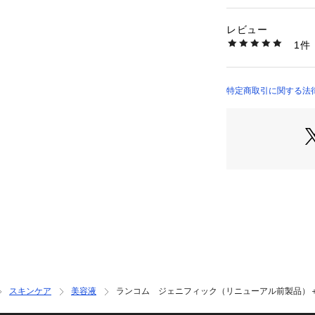
い、強く輝く肌へ。
カテゴリー：
コスメ
15年の美肌菌*1研
レビュー
容液「ジェニフィッ
商品番号：
10953000
1件
日本のために特別
0300003100029
ーが、洗顔後すぐの
ビフィズス菌やイ
分*4を独自バラン
特定商取引に関する法律に基づ
バリア機能*5を
Fragrances）
７つの肌体感を。

*1 皮膚常在菌叢
で。*3 2019年
上げ本数に基づく。
グルカンオリゴサ
汁、ビフィズス菌
（すべて整肌成分）
使い方：

毎日朝・夜２回ご使
朝晩、洗顔後、適
なじませます。

スキンケア
美容液
ランコム ジェニフィック（リニューアル前製品）＋
1. スポイトを引
い上げられます。
