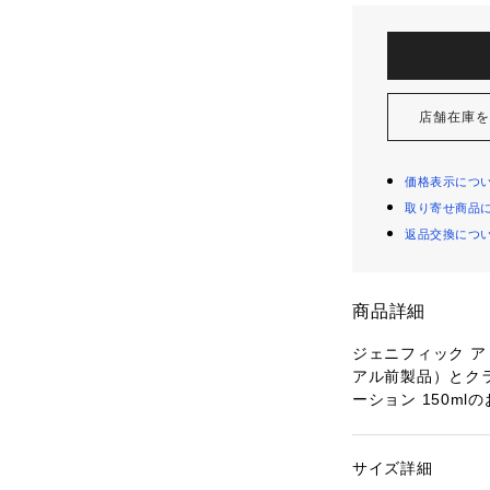
店舗在庫
価格表示につ
取り寄せ商品
返品交換につ
商品詳細
ジェニフィック ア
アル前製品）とクラ
ーション 150ml
■ジェニフィック（
美肌菌*1の未来を
サイズ詳細
性別：
レディース