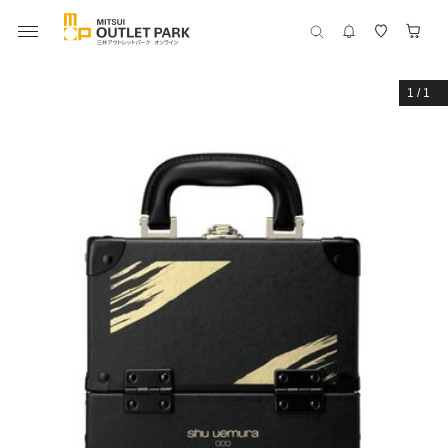
1
/
1