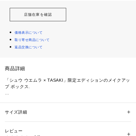
店舗在庫を確認
価格表示について
取り寄せ商品について
返品交換について
商品詳細
「シュウ ウエムラ × TASAKI」限定エディションのメイクアッ
プ ボックス.

受け継がれてきたノウハウと専門知識を生かし、職人が一つひ
とつ手作りするメイクアップボックスには真のクラフトマンシ
ップが宿っている。
サイズ詳細
性別：
レディース
メンズ
カテゴリー：
コスメ・ビューティー
 ＞ 
美容ケアグッズ
 ＞ 
その他メイクア
ップグッズ
レビュー