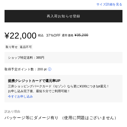
サイズ詳細を見る
再入荷お知らせ登録
¥22,000
¥35,200
37%OFF
税込
通常価格
取り寄せ
返品不可
ショップ特定送料：385円
取得予定ポイント数：
200 pt
提携クレジットカードで還元率UP
三井ショッピングパークカード《セゾン》なら更に¥100につき1pt還元！
お申し込み完了後、最短５分でご利用可能！
今すぐお申し込み
訳あり理由
パッケージ等にダメージ有り （使用に問題はございません）