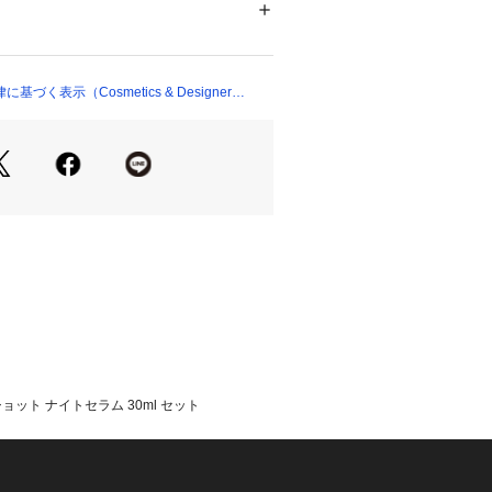
00037 
（モール）
トカクタスの生命力。翌朝、まるでぐ
 （ショップ）
な肌へ導く夜用美容液。毛穴レスで透
象へ。つるんとなめらかな肌はメイク
日のお手入れで、崩れにくい肌バラン
く表示（Cosmetics & Designer
るほど美しく。さらなる自信へ。*肌に
らかにすることによる印象
ショット ナイトセラム 30ml セット