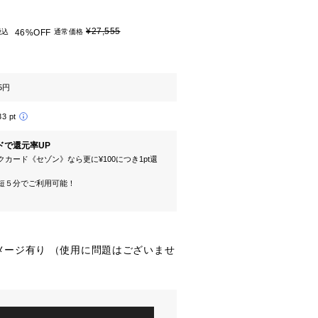
¥27,555
税込
46%OFF
通常価格
5円
33 pt
ドで還元率UP
カード《セゾン》なら更に¥100につき1pt還
短５分でご利用可能！
メージ有り （使用に問題はございませ