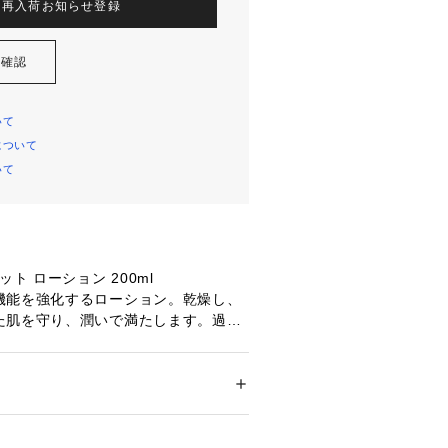
再入荷お知らせ登録
を確認
いて
について
いて
ト ローション 200ml 

機能を強化するローション。乾燥し、
た肌を守り、潤いで満たします。過労
ンバランスを整えながら、オレンジブ
のバリア機能を強化。瞬時に肌へなじ
に満ちた、しなやかな肌へ。

メンズ
・ビューティー
 ＞ 
スキンケア
 ＞ 
化粧水
ト ナイトセラム 30ml 

いに満ちた毛穴レス*肌へ。ボタニカル