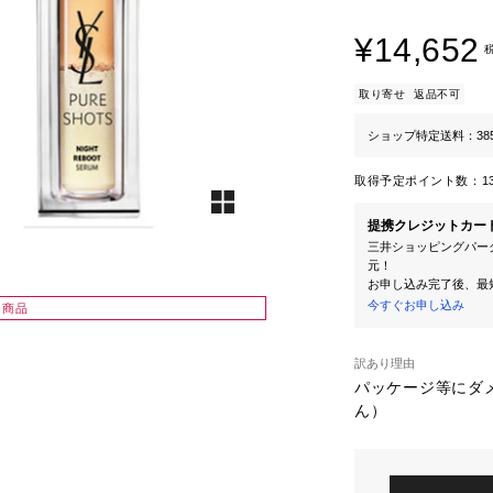
¥14,652
取り寄せ
返品不可
ショップ特定送料：38
取得予定ポイント数：
1
提携クレジットカー
三井ショッピングパーク
元！
お申し込み完了後、最
今すぐお申し込み
り商品
訳あり理由
パッケージ等にダ
ん）