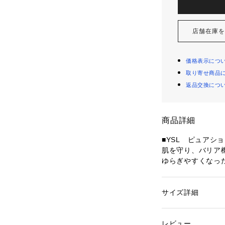
店舗在庫
価格表示につ
取り寄せ商品
返品交換につ
商品詳細
■YSL　ピュアショッ
肌を守り、バリア
ゆらぎやすくなっ
肌の崩れたビタミ
ロッサムエキスと
み、滑らかで潤い
サイズ詳細
性別：
レディース
カテゴリー：
コスメ
■YSL ピュアショッ
レビュー
No.1美容液で潤