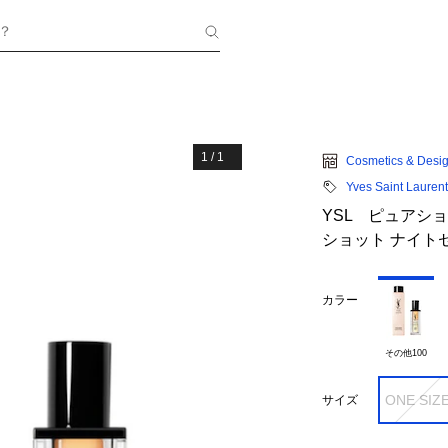
？
1
/
1
Cosmetics & Desig
Yves Saint Laurent
YSL ピュアショッ
ショット ナイトセ
カラー
その他100
ONE SIZ
サイズ