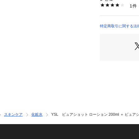
商品番号：
10953000
1件
成分、ムーンライ
0300003800042
っすり眠ったよう
明感に満ちた肌印
のりもアップ。毎
特定商取引に関する法律に基づ
スへ整えて、続け
Fragrances）
潤いを与え、なめ
スキンケア
化粧水
YSL ピュアショット ローション 200ml ＋ ピュア