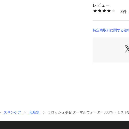
レビュー
商品番号：
10953000
3件
EXP:2026/09
4992944701708
特定商取引に関する法律に基づ
Fragrances）
スキンケア
化粧水
ラロッシュポゼ ターマルウォーター300ml（ミスト