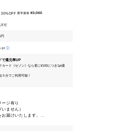
¥3,960
30%OFF
通常価格
品不可
5円
5 pt
ドで還元率UP
カード《セゾン》なら更に¥100につき1pt還
短５分でご利用可能！
ージ有り

いません）

お届けいたします。

返品・交換不可。