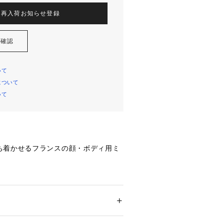
再入荷お知らせ登録
を確認
いて
について
いて
ち着かせるフランスの顔・ボディ用ミ
るラ ロッシュ ポゼ村天然の湧水を
・ボディ用ミスト状化粧水です。きめ
にやさしい感触のミストです。顔だけ
メンズ
キッズ・ベビー
に。赤ちゃんから大人まで、男性、女
・ビューティー
 ＞ 
スキンケア
 ＞ 
化粧水
いいただけます。
