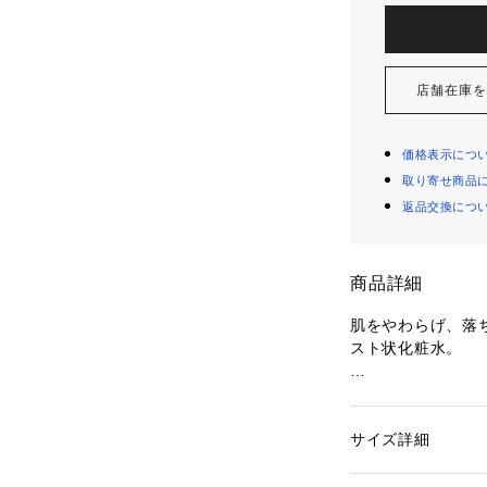
店舗在庫
価格表示につ
取り寄せ商品
返品交換につ
商品詳細
肌をやわらげ、落
スト状化粧水。

フランス中西部にあ
ボトリングした顔
細かく均一な、肌
サイズ詳細
性別：
レディース
でなく全身のケア
カテゴリー：
コスメ
性も、ご家族でお使