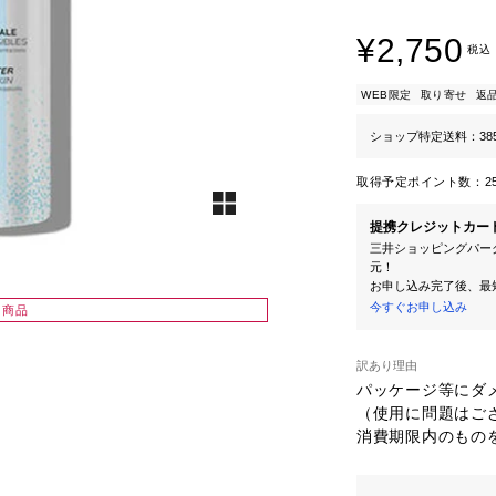
¥2,750
税込
WEB限定
取り寄せ
返
ショップ特定送料：38
取得予定ポイント数：
2
提携クレジットカー
三井ショッピングパーク
元！
お申し込み完了後、最
今すぐお申し込み
り商品
訳あり理由
パッケージ等にダメ
（使用に問題はござ
消費期限内のものを
消費期限が理由の