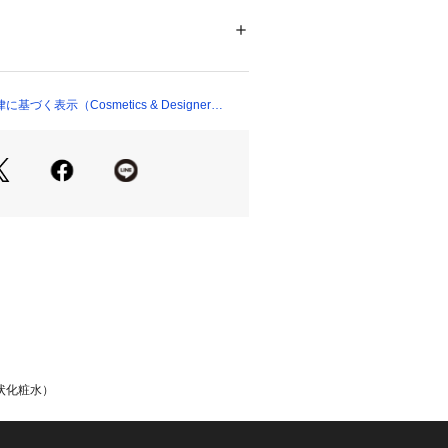
00077 
（モール）
 （ショップ）
く表示（Cosmetics & Designer
状化粧水）