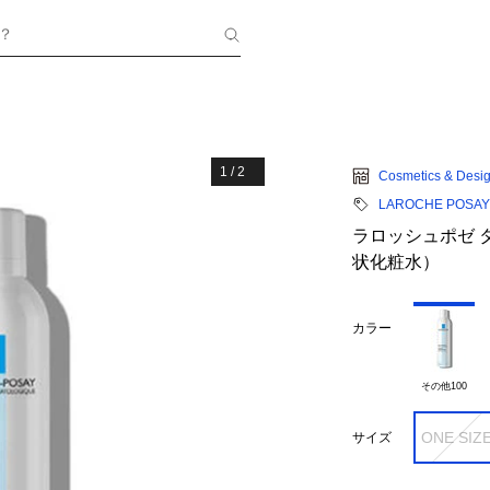
？
1
/
2
Cosmetics & Desig
LAROCHE POSAY
ラロッシュポゼ 
状化粧水）
カラー
その他100
ONE SIZ
サイズ