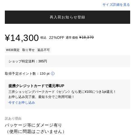
サイズ詳細を見る
再入荷お知らせ登録
¥14,300
¥18,370
22%OFF
税込
通常価格
WEB限定
取り寄せ
返品不可
ショップ特定送料：385円
取得予定ポイント数：
130 pt
提携クレジットカードで還元率UP
三井ショッピングパークカード《セゾン》なら更に¥100につき1pt還元！
お申し込み完了後、最短５分でご利用可能！
今すぐお申し込み
訳あり理由
パッケージ等にダメージ有り

（使用に問題はございません）