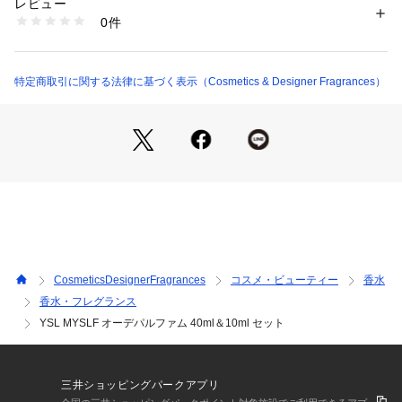
レビュー
相反する2つの魅力のダイナミックな衝突は、「イヴ・サンロ
商品番号：
1095300000087 
（モール）
0件
ーラン」のマスキュリンフレグランスのDNAとなっています。

3614274367850 （ショップ）
◆香調：ウッディフローラル

特定商取引に関する法律に基づく表示（Cosmetics & Designer Fragrances）
【トップ】オレンジブロッサム、シトラス、ベルガモット

【ミドル】オレンジブロッサム

【ラスト】ウッド、アンバーグリス、パチョリ
CosmeticsDesignerFragrances
コスメ・ビューティー
香水
香水・フレグランス
YSL MYSLF オーデパルファム 40ml＆10ml セット
三井ショッピングパークアプリ