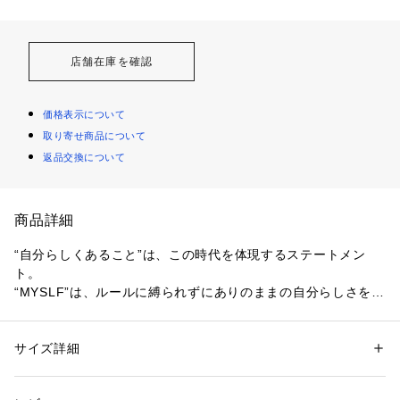
店舗在庫を確認
価格表示について
取り寄せ商品について
返品交換について
商品詳細
“自分らしくあること”は、この時代を体現するステートメン
ト。

“MYSLF”は、ルールに縛られずにありのままの自分らしさを表
現する人に捧げるモダンマスキュリンフレグランス。

やわらかく魅力的なオレンジブロッサムとフレッシュでドライ
なウッディノートによる唯一無二(*)の香りは、自分自身にフィ
サイズ詳細
性別：
メンズ
ットし、纏うたびにそれぞれの個性となります。

カテゴリー：
コスメ・ビューティー
 ＞ 
香水
 ＞ 
香水・フレグランス
光と影、繊細な儚さとアバンギャルドなパワー。
