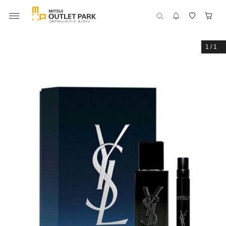
1
/
1