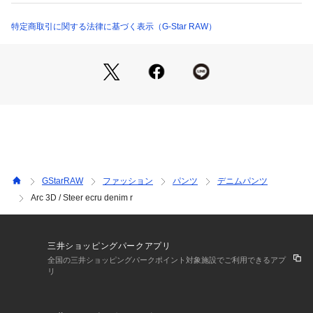
・75% 再生コットン, 25% リサイクルコットン

・再生コットンは、生物多様性の促進、土壌の強化、水系の改善、生態系
特定商取引に関する法律に基づく表示（G-Star RAW）
サービスの強化をシステム的に行う農業理念および方法に基づいて生産さ
れています。
生産国：ベトナム
洗濯：・40°C洗濯機洗い可能

・漂白不要

・乾燥機使用不可

・１５０℃までのアイロン使用推奨

・ドライクリーニング不可

・陰干し

・裏返しにして洗濯する。, 単独又は同色物と一緒に洗濯する。, プリン
ト、飾り、装飾物部分にアイロン仕上げをしない。
※詳しい洗濯方法については、商品の品質表示タグをご覧ください
商品番号：
1095400000033 
（モール）
D22051-D300 （ショップ）
GStarRAW
ファッション
パンツ
デニムパンツ
Arc 3D / Steer ecru denim r
三井ショッピングパークアプリ
全国の三井ショッピングパークポイント対象施設でご利用できるアプ
リ