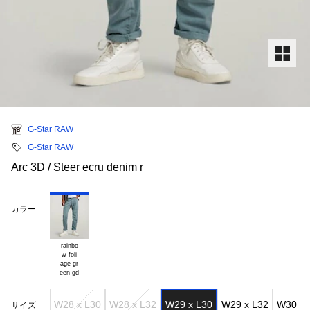
G-Star RAW
G-Star RAW
Arc 3D / Steer ecru denim r
カラー
rainbo

w foli

age gr

W28 x L30
W28 x L32
W29 x L30
W29 x L32
W30 x 
サイズ