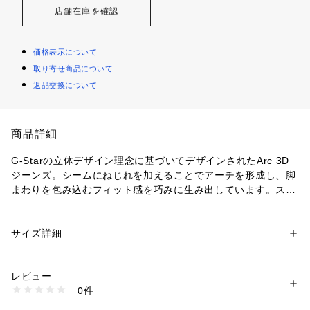
店舗在庫を確認
価格表示について
取り寄せ商品について
返品交換について
商品詳細
G-Starの立体デザイン理念に基づいてデザインされたArc 3D
ジーンズ。シームにねじれを加えることでアーチを形成し、脚
まわりを包み込むフィット感を巧みに生み出しています。スリ
ムでありながら動きやすさと快適さを両立させたジーンズで
す。

・スリムフィット

サイズ詳細
性別：
メンズ
・ミッドウエスト

カテゴリー：
ファッション
 ＞ 
パンツ
 ＞ 
デニムパンツ
素材：Steer Ecru Denim Recycled

・トップからボトムまで細身になったシルエット

再生コットンとリサイクルコットンをブレンドすることでサステナブル性
レビュー
・5ポケット、内側にコインポケット

を高めた3×1右綾織りのデニムです。

0件
・ボタンフライ

・13 オンスデニム

・3x1 右綾織り

・バックウエストにヤクロンラベル