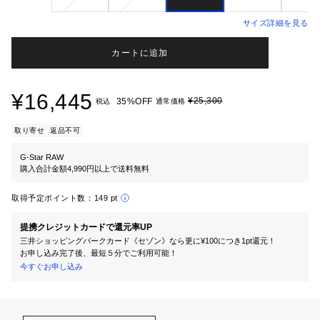
サイズ詳細を見る
カートに追加
¥16,445
¥25,300
35%OFF
税込
通常価格
取り寄せ
返品不可
G-Star RAW
購入合計金額4,990円以上で送料無料
取得予定ポイント数：
149 pt
提携クレジットカードで還元率UP
三井ショッピングパークカード《セゾン》なら更に¥100につき1pt還元！
お申し込み完了後、最短５分でご利用可能！
今すぐお申し込み