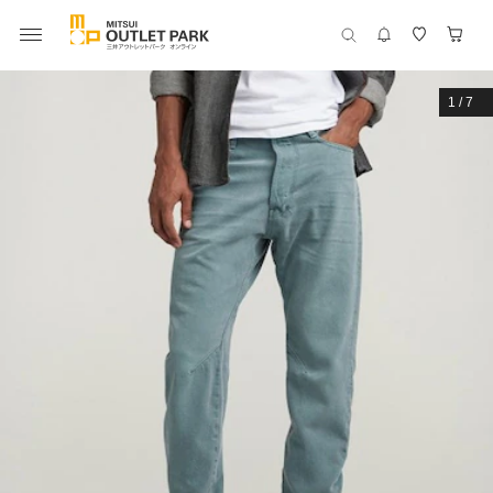
1
/
7