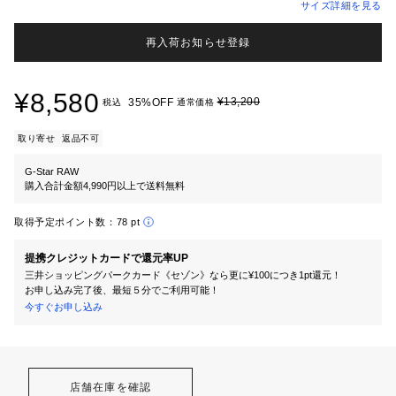
サイズ詳細を見る
再入荷お知らせ登録
¥8,580
¥13,200
35%OFF
税込
通常価格
取り寄せ
返品不可
G-Star RAW
購入合計金額4,990円以上で送料無料
取得予定ポイント数：
78 pt
提携クレジットカードで還元率UP
三井ショッピングパークカード《セゾン》なら更に¥100につき1pt還元！
お申し込み完了後、最短５分でご利用可能！
今すぐお申し込み
店舗在庫を確認