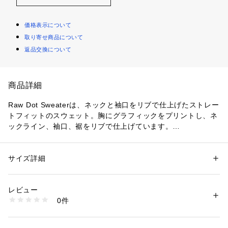
価格表示について
取り寄せ商品について
返品交換について
商品詳細
Raw Dot Sweaterは、ネックと袖口をリブで仕上げたストレー
トフィットのスウェット。胸にグラフィックをプリントし、ネ
ックライン、袖口、裾をリブで仕上げています。

レギュラーフィット

・リブ編みのラウンドネック

・セットインロングスリーブ

サイズ詳細
性別：
メンズ
・リブ編みストレートの裾

カテゴリー：
ファッション
 ＞ 
トップス
 ＞ 
スウェット
素材：Heavy Sherland Sweat Recycled

・胸にRAWグラフィックプリント

このスウェットは内側をソフトに仕上げた、上質なスウェット素材を使用
レビュー
・フロント下にG-Star RAWラベル
しています。

0件
・柔らかいスウェット素材

・ソフトな裏起毛

・60% コットン, 40%ポリエステル (リサイクル)

・G-Star RAWのコットン商品を購入する事は、BCI(ベター・コットン・