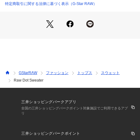
特定商取引に関する法律に基づく表示（G-Star RAW）
イニシアチブ)を通じ、サステナブルなコットン農家を支えることに繋が
ります。BCIはマスバランスシステムであり、サステナブルな主流商品と
してベターコットンを開発する事で、世界中のコットン生産を変革する事
を目指しています。

・リサイクルポリエステルは、PETプラスチックボトルやアパレル製品な
ど、個人や企業が廃棄した資源を原料にして作られています。これらの原
料はリサイクルされなければゴミとして埋められるか焼却されてしまう運
命にあるものです。

・廃棄された資源に新しい生命を吹き込むことで、原料、水、ケミカル、
エネルギーの使用を減らし、再生不能エネルギーのさらなる採掘を阻止す
ることにつながります。
洗濯：・30°C洗濯機洗い可能

・漂白不要

GStarRAW
ファッション
トップス
スウェット
・乾燥機使用不可

・１１０°Cまでのアイロン使用推奨

Raw Dot Sweater
・ドライクリーニング不可

・自然乾燥

・裏返しにして洗濯する。 単独又は同色物と一緒に洗濯する。 プリン
ト、飾り、装飾物部分にアイロン仕上げをしない。
三井ショッピングパークアプリ
※詳しい洗濯方法については、商品の品質表示タグをご覧ください
全国の三井ショッピングパークポイント対象施設でご利用できるアプ
商品番号：
1095400000043 
（モール）
リ
D18196-A612 （ショップ）
三井ショッピングパークポイント