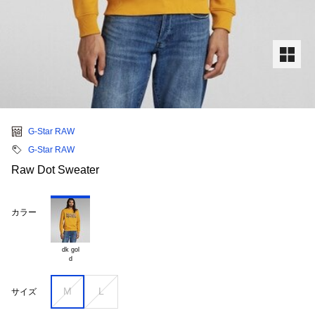
G-Star RAW
G-Star RAW
Raw Dot Sweater
カラー
dk gol

M
L
サイズ