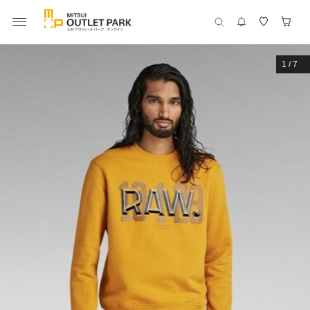
1
/
7