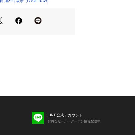
プテープ

基づく表示（G-Star RAW）
、水質汚染の防止、生物多様性の保全につな
用量を最大で60%節減することができます。
閉スタイル、トップボタンのみ見える
洗い可能

ロン使用推奨

ン及び石油系溶剤によるドライクリーニング


る。, 単独で洗濯する。, プリント、飾り、
ン仕上げをしない。
ついては、商品の品質表示タグをご覧くださ
00077 
（モール）
ショップ）
LINE公式アカウント
お得なセール・クーポン情報配信中