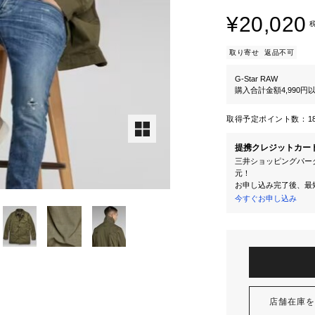
¥20,020
取り寄せ
返品不可
G-Star RAW
購入合計金額4,990
取得予定ポイント数：
1
提携クレジットカー
三井ショッピングパーク
元！
お申し込み完了後、最
今すぐお申し込み
店舗在庫