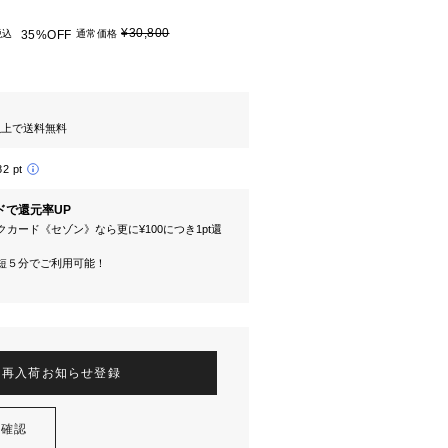
¥30,800
税込
35%OFF
通常価格
円以上で送料無料
82 pt
ドで還元率UP
カード《セゾン》なら更に¥100につき1pt還
短５分でご利用可能！
再入荷お知らせ登録
を確認