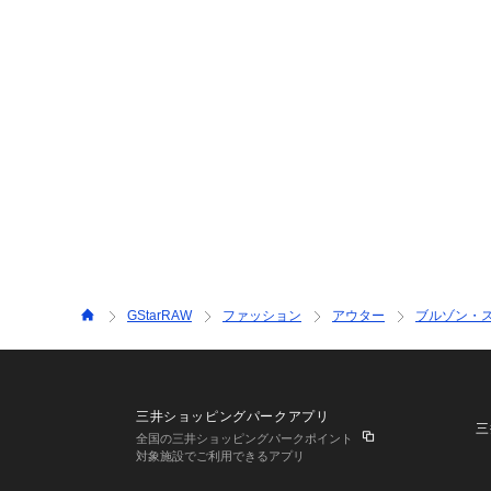
GStarRAW
ファッション
アウター
ブルゾン・
三井ショッピングパークアプリ
三
全国の三井ショッピングパークポイント
対象施設でご利用できるアプリ