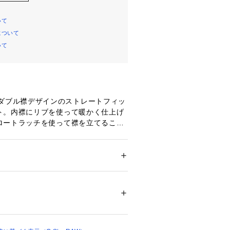
いて
について
いて
nchは、ダブル襟デザインのストレートフィッ
ト。内襟にリブを使って暖かく仕上げ
ロートラッチを使って襟を立てること
部にユーティリティ風のループ、フロ
ナップ仕様の幅広ウェルトポケットを
側には便利な内ポケットとハンガール
ション
 ＞ 
アウター
 ＞ 
ブルゾン・スタジャン
Organic



なリップストップ織りファブリックです。

襟、内襟にリブ

立体的な織り



0% オーガニックコットン

ップを隠したウェルトポケット

ンは有毒な殺虫剤や化学肥料を使用せずに育
ープ、ポケット

す。オーガニックコットンを栽培すること