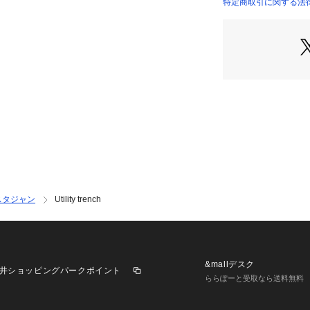
・バックに織りルー
特定商取引に関する法律に
は、土壌の質の向上
がり、さらに水の使
・隠しスナップ開
デザイン
洗濯：・30°C洗濯機
・漂白不要

・乾燥機使用不可

・自然乾燥

・１１０℃までのアイ
・パークロロエチレ
ができる。通常の処理
・裏返しにして洗濯す
装飾物部分にアイロ
※詳しい洗濯方法に
い
商品番号：
10954000
D21047-C833 （
スタジャン
Utility trench
&mallデスク
井ショッピングパークポイント
ららぽーと受取なら送料無料