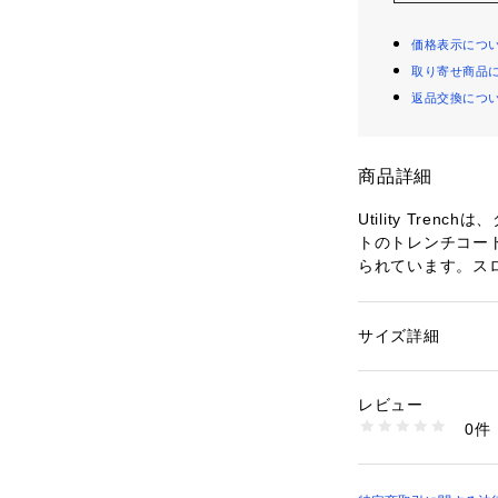
価格表示につ
取り寄せ商品
返品交換につ
商品詳細
Utility Tre
トのトレンチコー
られています。ス
も可能。バック上
ントウエストにス
備えています。内
サイズ詳細
性別：
メンズ
ープ付き。

カテゴリー：
ファッ
素材：Steam Ripstop 
ストレートフィット
密に織り上げた頑丈
レビュー
・立襟にもできる平
リップストップ特有の
0件
・ボタン留めの袖口
高い耐久性

50% ポリアミド, 5
・ウエストにスナ
オーガニックコット
・内側：ハンガール
てられたコットンで