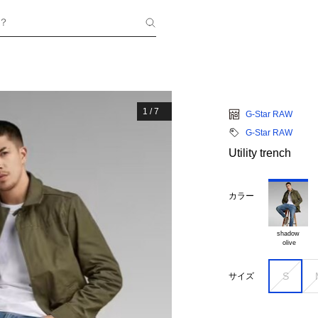
？
1
/
7
G-Star RAW
G-Star RAW
Utility trench
カラー
shadow

S
サイズ