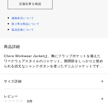
店舗在庫を確認
価格表示について
取り寄せ商品について
返品交換について
商品詳細
Chore Workwear Jacketは、胸にフラップポケットを備えた
ワークウェアスタイルのジャケット。開閉部をしっかりと留め
られる頑丈なシャンクボタンを使ったデニムジャケットです。
ウエストにはウェルトの付いたパッチポケット付き。袖はスリ
ット入りで、好みの幅に調節できるようボタンが2個付いてい
ます。

サイズ詳細
性別：
メンズ
レギュラーフィット

カテゴリー：
ファッション
 ＞ 
アウター
 ＞ 
ブルゾン・スタジャン
素材：Steer Ecru Denim Recycled

・フラットカラー

再生コットンとリサイクルコットンをブレンドすることでサステナブル性
レビュー
・シャンクボタンで調節可能な袖口

を高めた3×1右綾織りのデニムです。

0件
・胸にシャンクボタン留めのフラップポケット

・13 オンスデニム

・3x1 右綾織り

・腰にパッチポケット
