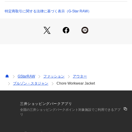
・75% 再生コットン, 25% リサイクルコットン

・シャンクボタン留め
・再生コットンは、生物多様性の促進、土壌の強化、水系の改善、生態系
特定商取引に関する法律に基づく表示（G-Star RAW）
サービスの強化をシステム的に行う農業理念および方法に基づいて生産さ
れています。

・塩分を含まない鉱物染料を使用することで、この特有の色を作り出して
います。自然由来の染料を使用した、環境に優しい染色方法です。
洗濯：・30°C洗濯機洗い可能

・漂白不要

・乾燥機使用不可

・１５０℃までのアイロン使用推奨

・ドライクリーニング不可

・陰干し

・裏返しにして洗濯する。, 単独又は同色物と一緒に洗濯する。, プリン
ト、飾り、装飾物部分にアイロン仕上げをしない。
※詳しい洗濯方法については、商品の品質表示タグをご覧ください
GStarRAW
ファッション
アウター
商品番号：
1095400000086 
（モール）
D23019-D300 （ショップ）
ブルゾン・スタジャン
Chore Workwear Jacket
三井ショッピングパークアプリ
全国の三井ショッピングパークポイント対象施設でご利用できるアプ
リ