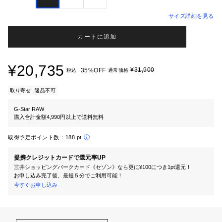
サイズ詳細を見る
カートに追加
¥20,735
¥31,900
35%OFF
税込
通常価格
取り寄せ
返品不可
G-Star RAW
購入合計金額4,990円以上で送料無料
取得予定ポイント数：
188 pt
提携クレジットカードで還元率UP
三井ショッピングパークカード《セゾン》なら更に¥100につき1pt還元！
お申し込み完了後、最短５分でご利用可能！
今すぐお申し込み