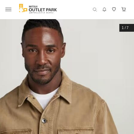
1
/
7