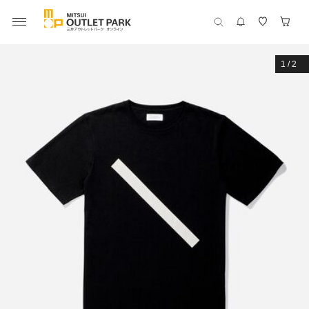
1
/
2