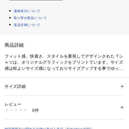
価格表示について
取り寄せ商品について
返品交換について
商品詳細
フィット感、快適さ、スタイルを重視してデザインされた Tシ
ャツは、オリジナルグラフィックをプリントています。サイズ
感は程よいサイズ感になっておりサイズアップする事でゆった
りとしたスタイリングができます。
サイズ詳細
性別：
レディース
メンズ
カテゴリー：
ファッション
 ＞ 
トップス
 ＞ 
Tシャツ・カットソー
素材：コットン 100%
生産国：ポルトガル
レビュー
商品番号：
1095600000006 
（モール）
0件
BBM19520 （ショップ）