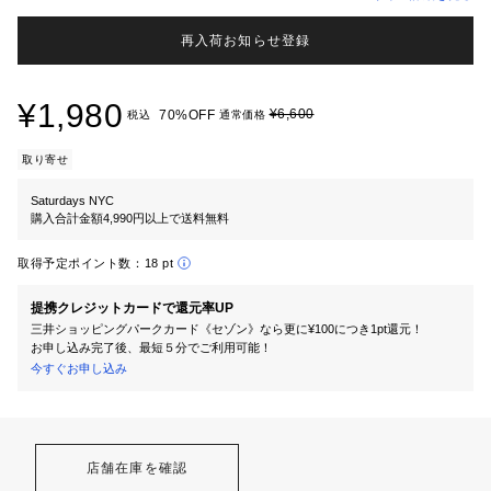
再入荷お知らせ登録
¥1,980
¥6,600
70%OFF
税込
通常価格
取り寄せ
Saturdays NYC
購入合計金額4,990円以上で送料無料
取得予定ポイント数：
18 pt
提携クレジットカードで還元率UP
三井ショッピングパークカード《セゾン》なら更に¥100につき1pt還元！
お申し込み完了後、最短５分でご利用可能！
今すぐお申し込み
店舗在庫を確認