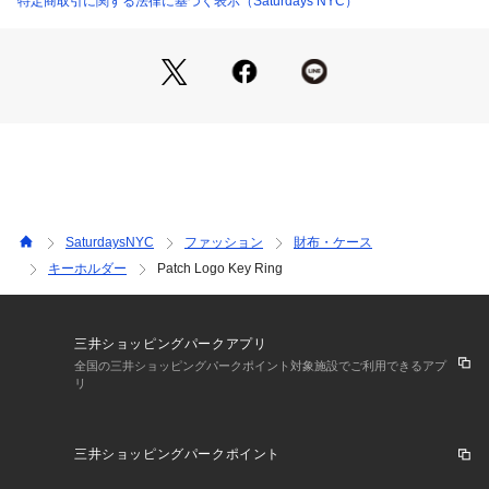
特定商取引に関する法律に基づく表示（Saturdays NYC）
【Composition】
組成：亜鉛合金 100%
【Country of origin】
原産国：MADE IN CHINA
【Size Specs】
SaturdaysNYC
ファッション
財布・ケース
F/ 大きさ 5.8x4.2
キーホルダー
Patch Logo Key Ring
※画像の商品はサンプルとなります。 
※実際の商品と色味、仕様、加工、サイズ、素材等が若干異な
る場合がございます。
三井ショッピングパークアプリ
全国の三井ショッピングパークポイント対象施設でご利用できるアプ
リ
Item Code：BBI15580
三井ショッピングパークポイント