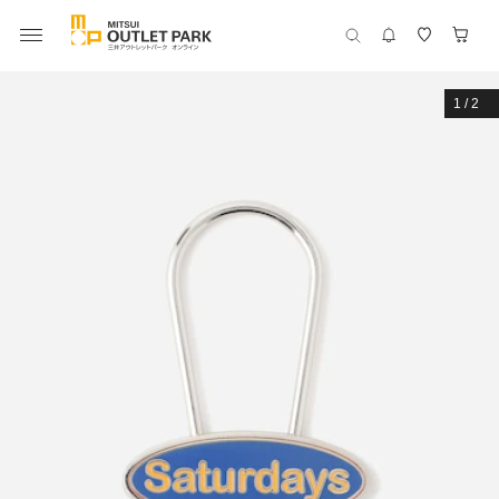
1
/
2