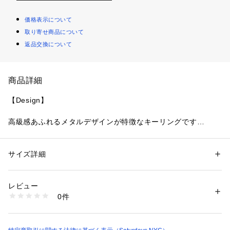
価格表示について
取り寄せ商品について
返品交換について
商品詳細
【Design】
高級感あふれるメタルデザインが特徴なキーリングです
【Point】
サイズ詳細
性別：
レディース
メンズ
コンパクトなサイズながらも、ブランドロゴを大胆に配置して
カテゴリー：
ファッション
 ＞ 
財布・ケース
 ＞ 
キーホルダー
素材：亜鉛合金 100%
います。
生産国：中国
レビュー
商品番号：
1095600000022 
（モール）
0件
【Material】
BBI15580 （ショップ）
メタル素材らしい重厚感と耐久性を兼ね備えています。