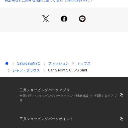
特定商取引に関する法律に基づく表示（Saturdays NYC）
原産国：MADE IN CHINA
【Size Specs】
XS/着丈 70 | 肩幅 42.5 | バスト 105 | そで丈 23.5
S/着丈 72 | 肩幅 44.5 | バスト 110 | そで丈 23.5
M/着丈 72.5 | 肩幅 47 | バスト 114 | そで丈 24
L/着丈 74 | 肩幅 50 | バスト 119 | そで丈 24
XL/着丈 74.5 | 肩幅 52.5 | バスト 124 | そで丈 24
SaturdaysNYC
ファッション
トップス
シャツ・ブラウス
Canty Print S.C. S/S Shirt
※画像の商品はサンプルとなります。
※実際の商品と色味、仕様、加工、サイズ、素材等が若干異な
る場合がございます。
三井ショッピングパークアプリ
全国の三井ショッピングパークポイント対象施設でご利用できるアプ
リ
三井ショッピングパークポイント