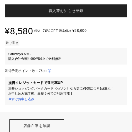
再入荷お知らせ登録
¥8,580
¥28,600
70%OFF
税込
通常価格
取り寄せ
Saturdays NYC
購入合計金額4,990円以上で送料無料
取得予定ポイント数：
78 pt
提携クレジットカードで還元率UP
三井ショッピングパークカード《セゾン》なら更に¥100につき1pt還元！
お申し込み完了後、最短５分でご利用可能！
今すぐお申し込み
店舗在庫を確認