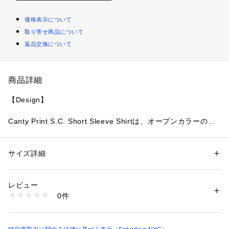
価格表示について
取り寄せ商品について
返品交換について
商品詳細
【Design】
Canty Print S.C. Short Sleeve Shirtは、オープンカラーのボ
ックスシルエットでリヨセル 100%を使用した柔らかい軽量感
のある素材を使用しています。Saturdays NYCのSpringコレク
ションのシーズングラフィックを全面に使用しているのが特
サイズ詳細
性別：
レディース
メンズ
徴、夏のシーズンには万能な1枚になります。
カテゴリー：
ファッション
 ＞ 
トップス
 ＞ 
シャツ・ブラウス
素材：再生繊維（リヨセル） 100%
生産国：中国
レビュー
【Composition】
洗濯：洗濯機、漂白不可、タンブル乾燥不可、自然乾燥、アイロン仕上げ
0件
可、ドライ不可、ウエットクリーニング可
※詳しい洗濯方法については、商品の品質表示タグをご覧ください
組成： リヨセル100%
商品番号：
1095600000031 
（モール）
BBG10510 （ショップ）
【Country of origin】