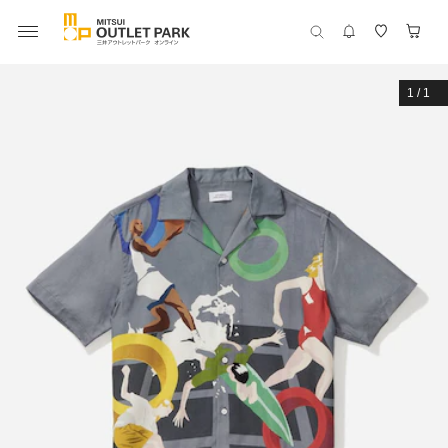
1
/
1