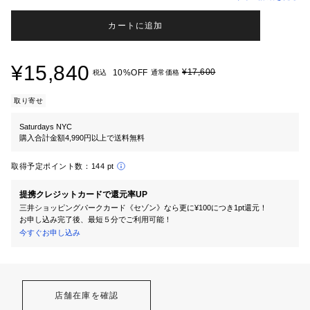
カートに追加
¥15,840
¥17,600
10%OFF
税込
通常価格
取り寄せ
Saturdays NYC
購入合計金額4,990円以上で送料無料
取得予定ポイント数：
144 pt
提携クレジットカードで還元率UP
三井ショッピングパークカード《セゾン》なら更に¥100につき1pt還元！
お申し込み完了後、最短５分でご利用可能！
今すぐお申し込み
店舗在庫を確認