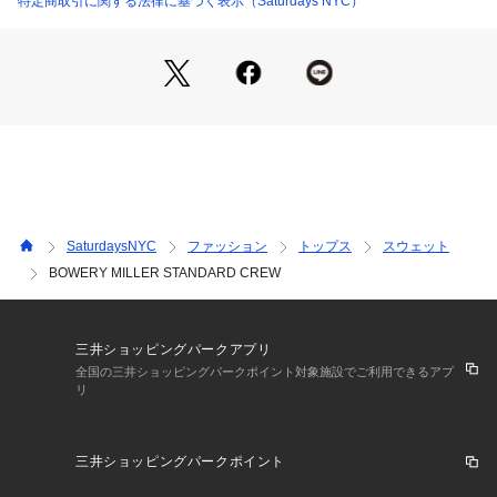
特定商取引に関する法律に基づく表示（Saturdays NYC）
【Composition】
組成：（本体） コットン 100% （袖口・裾部分） コットン 1
00%
【Country of origin】
原産国：MADE IN CHINA
SaturdaysNYC
ファッション
トップス
スウェット
【Size Specs】
BOWERY MILLER STANDARD CREW
XS/ 着丈 66 | 肩幅 49 | バスト 108 | そで丈 61
S/ 着丈 67 | 肩幅 51 | バスト 114 | そで丈 62
M/ 着丈 69 | 肩幅 52 | バスト 116 | そで丈 65.5
三井ショッピングパークアプリ
L/ 着丈 71 | 肩幅 53 | バスト 122 | そで丈 66
全国の三井ショッピングパークポイント対象施設でご利用できるアプ
リ
XL/ 着丈 73.5 | 肩幅 54 | バスト 126 | そで丈 67
※画像の商品はサンプルとなります。 
三井ショッピングパークポイント
※実際の商品と色味、仕様、加工、サイズ、素材等が若干異な
る場合がございます。