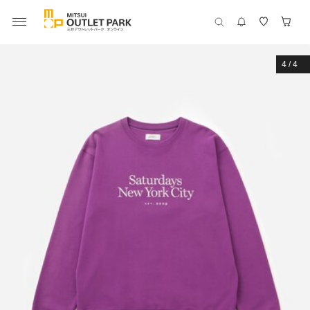
4
/
4