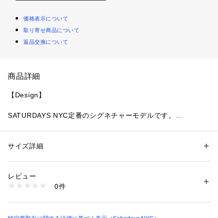
価格表示について
取り寄せ商品について
返品交換について
商品詳細
【Design】
SATURDAYS NYC定番のシグネチャーモデルです。
【Point】
サイズ詳細
性別：
レディース
メンズ
SATURDAYS NYC定番のミラースタンダードのロゴ刺繍を施
カテゴリー：
ファッション
 ＞ 
トップス
 ＞ 
スウェット
素材：（本体） コットン 100% （袖口・裾部分） コットン 100%
したクルースウェット。
生産国：中国
レビュー
洗濯：洗濯機、漂白不可、タンブル乾燥不可、自然乾燥、アイロン仕上げ
0件
【Material】
可、ドライ不可、ウエットクリーニング可
※詳しい洗濯方法については、商品の品質表示タグをご覧ください
商品番号：
1095600000052 
（モール）
ヘビーウエイトのコットンを使用したしっかりした生地感で
BBM74060 （ショップ）
す。