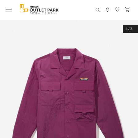
2
/
2