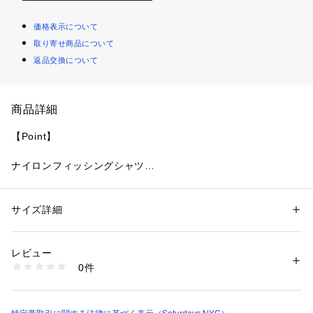
価格表示について
取り寄せ商品について
返品交換について
商品詳細
【Point】
ナイロンフィッシングシャツ
【Material】
サイズ詳細
性別：
レディース
メンズ
軽量感と透け感あるナイロン素材
カテゴリー：
ファッション
 ＞ 
トップス
 ＞ 
シャツ・ブラウス
素材：ナイロン 100%
生産国：中国
レビュー
【Design】
洗濯：洗濯機、漂白不可、タンブル乾燥不可、自然乾燥、アイロン仕上げ
0件
可、ドライ不可、ウエットクリーニング可
※詳しい洗濯方法については、商品の品質表示タグをご覧ください
これまでの定番モデルと変わって、両サイドにポケットを設け
商品番号：
1095600000200 
（モール）
新たな仕様で登場。軽量且つ半透明のナイロン素材がシーズン
BBG12040 （ショップ）
らしさを出してくれています。