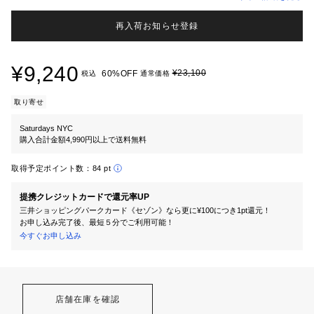
再入荷お知らせ登録
¥9,240
¥23,100
60%OFF
税込
通常価格
取り寄せ
Saturdays NYC
購入合計金額4,990円以上で送料無料
取得予定ポイント数：
84 pt
提携クレジットカードで還元率UP
三井ショッピングパークカード《セゾン》なら更に¥100につき1pt還元！
お申し込み完了後、最短５分でご利用可能！
今すぐお申し込み
店舗在庫を確認