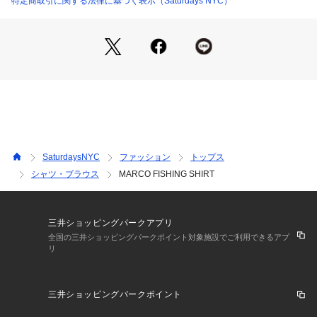
特定商取引に関する法律に基づく表示（Saturdays NYC）
【Size Specs】
XS/ 着丈 67 | 肩幅 42 | バスト 53 | そで丈 85
S/ 着丈 70 | 肩幅 44 | バスト 56 | そで丈 87
M/ 着丈 72 | 肩幅 47 | バスト 58 | そで丈 89
L/ 着丈 75 | 肩幅 50 | バスト 61 | そで丈 91
XL/ 着丈 77 | 肩幅 52 | バスト 64 | そで丈 93
※画像の商品はサンプルとなります。
SaturdaysNYC
ファッション
トップス
※実際の商品と色味、仕様、加工、サイズ、素材等が若干異な
シャツ・ブラウス
MARCO FISHING SHIRT
る場合がございます。
三井ショッピングパークアプリ
全国の三井ショッピングパークポイント対象施設でご利用できるアプ
リ
三井ショッピングパークポイント