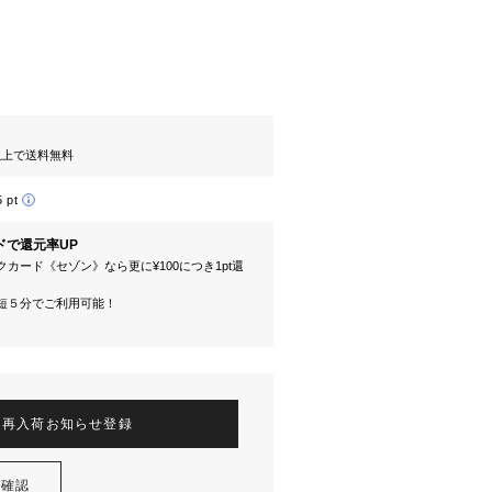
円以上で送料無料
5 pt
ドで還元率UP
カード《セゾン》なら更に¥100につき1pt還
短５分でご利用可能！
再入荷お知らせ登録
を確認