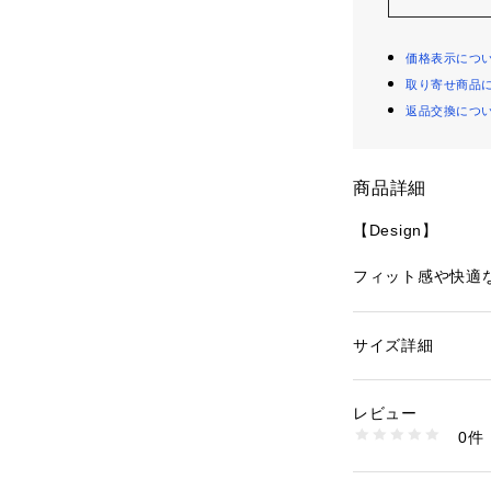
価格表示につ
取り寄せ商品
返品交換につ
商品詳細
【Design】
フィット感や快適
ト落とし込んだシ
のオススメアイテ
サイズ詳細
性別：
レディース
【Point】
カテゴリー：
ファッ
素材：コットン 100
生産国：トルコ
レビュー
お馴染みのロゴを
商品番号：
10956000
0件
BBM14110 （ショ
【Material】