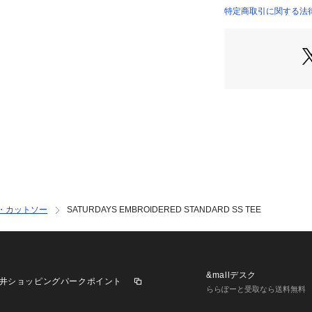
コットン100%の
特定商取引に関する法律に
りの良い生地感が
【Composition】
組成：コットン10
【Country of orig
原産国：MADE IN 
【Size Specs】
・カットソー
SATURDAYS EMBROIDERED STANDARD SS TEE
XS/ 着丈 64 | 肩幅
S/ 着丈 67.5 | 肩
M/ 着丈 69 | 肩幅 
L/ 着丈 72 | 肩幅 
XL/ 着丈 74.5 | 
&mallデスク
井ショッピングパークポイント
ららぽーと受取なら送料無料
モデル情報