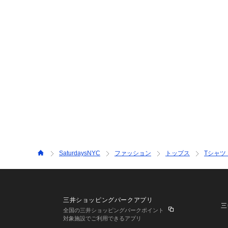
SaturdaysNYC
ファッション
トップス
Tシャツ
三井ショッピングパークアプリ
三
全国の三井ショッピングパークポイント
対象施設でご利用できるアプリ