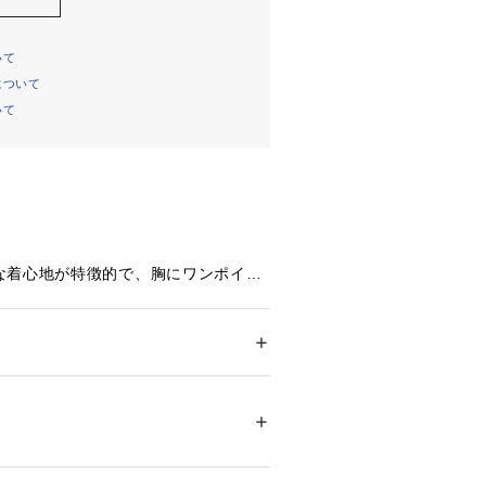
いて
について
いて
な着心地が特徴的で、胸にワンポイン
ンプルなデザインなので汎用性が抜群
ムです。
メンズ
ション
 ＞ 
トップス
 ＞ 
Tシャツ・カットソー
%
落とし込んだワンポイントTシャツ
00219 
（モール）
ップ）