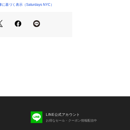
薄すぎず程よい素材感でサラッと肌触
基づく表示（Saturdays NYC）
楽しめます。
0%
in】
TURKEY
 46.5 | バスト 101 | そで丈 21
幅 48.5 | バスト 103 | そで丈 22
49.5 | バスト 105 | そで丈 22
51 | バスト 117 | そで丈 23
肩幅 51 | バスト 119 | そで丈 23.5
LINE公式アカウント
お得なセール・クーポン情報配信中