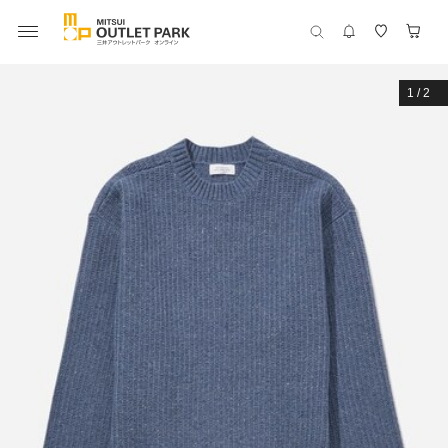
1
/
2