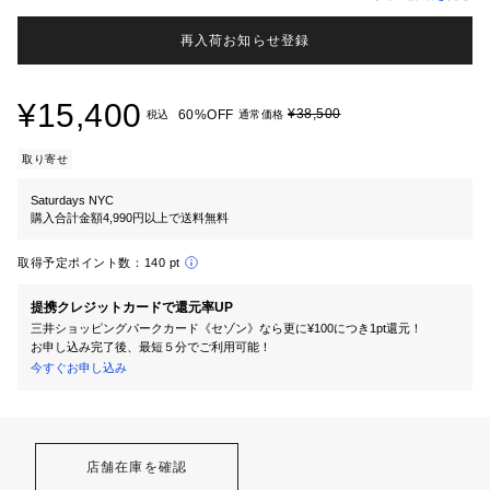
再入荷お知らせ登録
¥15,400
¥38,500
60%OFF
税込
通常価格
取り寄せ
Saturdays NYC
購入合計金額4,990円以上で送料無料
取得予定ポイント数：
140 pt
提携クレジットカードで還元率UP
三井ショッピングパークカード《セゾン》なら更に¥100につき1pt還元！
お申し込み完了後、最短５分でご利用可能！
今すぐお申し込み
店舗在庫を確認