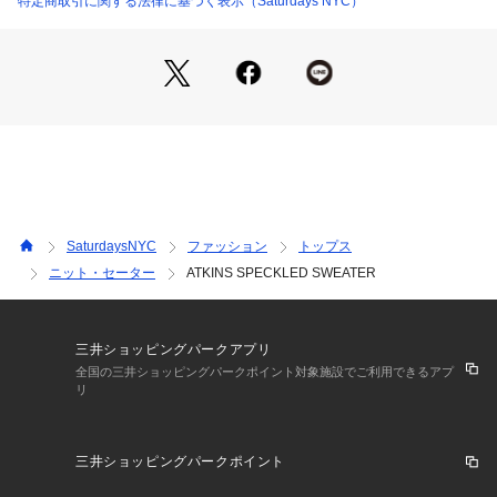
特定商取引に関する法律に基づく表示（Saturdays NYC）
【Composition】
組成：毛100%
【Country of origin】
原産国：MADE IN CHINA
【Size Specs】
SaturdaysNYC
ファッション
トップス
ニット・セーター
ATKINS SPECKLED SWEATER
XS/ 着丈63 | 肩幅54.5 | バスト107 | そで丈58
S/ 着丈64 | 肩幅56.5 | バスト110 | そで丈58.5
M/ 着丈66.5 | 肩幅57.5 | バスト115 | そで丈60.5
L/ 着丈69 | 肩幅59 | バスト119 | そで丈61
三井ショッピングパークアプリ
XL/ 着丈69.5 | 肩幅59.5 | バスト124 | そで丈62.5
全国の三井ショッピングパークポイント対象施設でご利用できるアプ
リ
モデル情報　身長：180cm　size：M
三井ショッピングパークポイント
※画像の商品はサンプルとなります。
※実際の商品と色味、仕様、加工、サイズ、素材等が若干異な