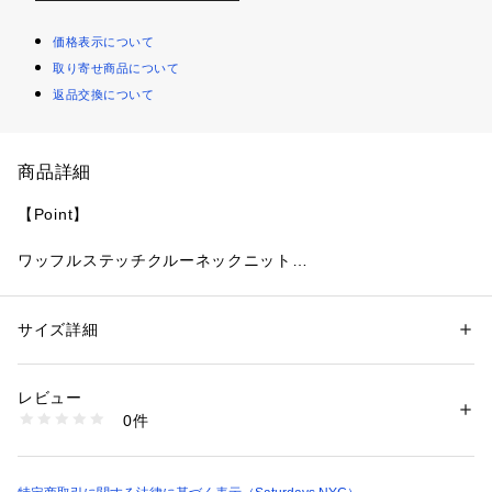
価格表示について
取り寄せ商品について
返品交換について
商品詳細
【Point】
ワッフルステッチクルーネックニット
【Material】
サイズ詳細
性別：
レディース
メンズ
素肌で着用したくなる、柔らかくて上質な肌触りです
カテゴリー：
ファッション
 ＞ 
トップス
 ＞ 
ニット・セーター
素材：毛 100%
生産国：中国
レビュー
【Design】
商品番号：
1095600000224 
（モール）
0件
BBK03040 （ショップ）
リラックスフィットなシルエットのクルーネックニットです。
シンプルで合わせやすいデザインですが、2色の綿混紡糸を使
用しており暖かくナチュラルな印象を与えてくる一着です。