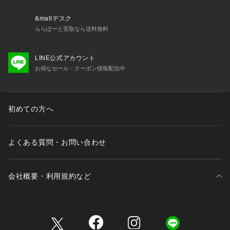
XL/ 着丈75 | バスト141 | そで丈66 | (ゆき）97.5（アーム
幅）31.5 | 重量 380g
&mallデスク
ららぽーと受取なら送料無料
※画像の商品はサンプルとなります。
※実際の商品と色味、仕様、加工、サイズ、素材等が若干異な
LINE公式アカウント
る場合がございます。
お得なセール・クーポン情報配信中
Item Code：BBL33040
初めての方へ
よくある質問・お問い合わせ
会社概要・利用規約など
三井不動産が展開する商業施設一覧