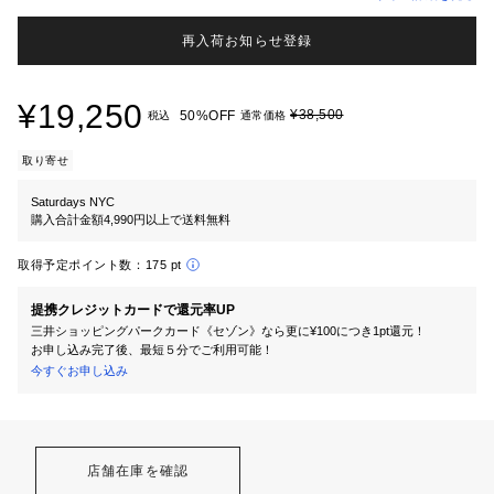
再入荷お知らせ登録
¥19,250
¥38,500
50%OFF
税込
通常価格
取り寄せ
Saturdays NYC
購入合計金額4,990円以上で送料無料
取得予定ポイント数：
175 pt
提携クレジットカードで還元率UP
三井ショッピングパークカード《セゾン》なら更に¥100につき1pt還元！
お申し込み完了後、最短５分でご利用可能！
今すぐお申し込み
店舗在庫を確認