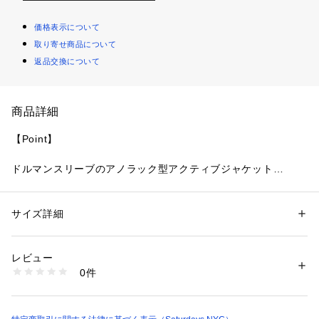
価格表示について
取り寄せ商品について
返品交換について
商品詳細
【Point】
ドルマンスリーブのアノラック型アクティブジャケット
【Material】
サイズ詳細
性別：
レディース
メンズ
撥水加工を施したアクティブファブリックです。
カテゴリー：
ファッション
 ＞ 
アウター
 ＞ 
その他アウター
素材：（表地） ポリウレタン 58% ナイロン 42% （裏地） ポリエステル 
100%
レビュー
【Design】
生産国：中国
0件
洗濯：手洗い、漂白不可、タンブル乾燥不可、自然乾燥、アイロン仕上げ
可、ドライ可、ウエットクリーニング可
汗、雨、風に強いパッカブルタイプのアクティブジャケットで
※詳しい洗濯方法については、商品の品質表示タグをご覧ください
す。反射性ボンディングシーム、ストームフラップ付きハーフ
商品番号：
1095600000226 
（モール）
ジップ、調節可能なハイネックフードの様々な機能的デザイン
BBL33040 （ショップ）