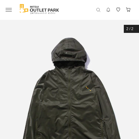
2
/
2