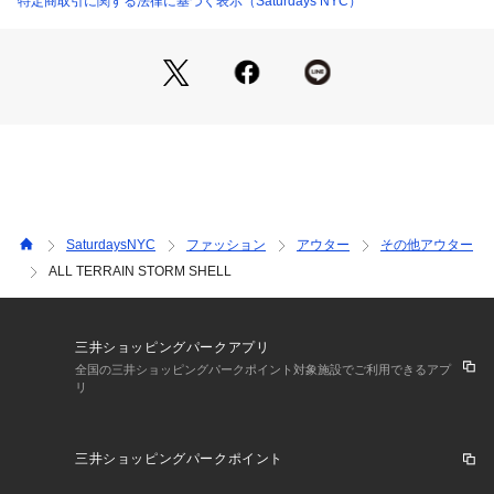
特定商取引に関する法律に基づく表示（Saturdays NYC）
となっています。内側はメッシュの総裏地付きのアノラック型
で、悪天候でのランニング、ハイキング、クライミングに最適
です。
【Composition】
組成：表地：ポリウレタン58％　ナイロン42％　裏地：ポリ
エステル100％
【Country of origin】
SaturdaysNYC
ファッション
アウター
その他アウター
ALL TERRAIN STORM SHELL
原産国：MADE IN CHINA
【Size Specs】
三井ショッピングパークアプリ
S/ 着丈67.5 | バスト125 | そで丈66 |（ゆき）90（アーム幅）
全国の三井ショッピングパークポイント対象施設でご利用できるアプ
リ
29 | 重量 310g
M/ 着丈70 | バスト130 | そで丈66 | (ゆき）92（アーム幅）2
9.5 | 重量 350g
三井ショッピングパークポイント
L/ 着丈74 | バスト134 | そで丈66 | (ゆき）94.5（アーム幅）
31.5 | 重量 360g