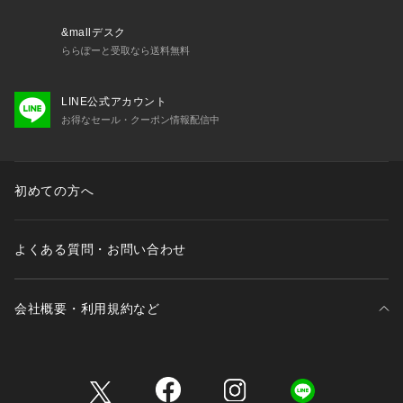
モデル情報
身長：180cm　Size：S　
&mallデスク
ららぽーと受取なら送料無料
※画像の商品はサンプルとなります。
※実際の商品と色味、仕様、加工、サイズ、素材等が若干異な
LINE公式アカウント
る場合がございます。
お得なセール・クーポン情報配信中
Item Code：BBM14540
初めての方へ
よくある質問・お問い合わせ
会社概要・利用規約など
三井不動産が展開する商業施設一覧