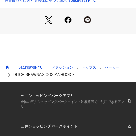
特定商取引に関する法律に基づく表示（Saturdays NYC）
【Material】
コットン100%の中厚地素材でサラッと肌触りの良い生地感。
【Composition】
組成：コットン100%
【Country of origin】
SaturdaysNYC
ファッション
トップス
パーカー
DITCH SHAWNA X COSIMA HOODIE
原産国：MADE IN TURKEY                
【Size Specs】
三井ショッピングパークアプリ
XS/ 着丈 66.5 | 肩幅 51 | バスト 108 | そで丈 60.5
全国の三井ショッピングパークポイント対象施設でご利用できるアプ
リ
S/ 着丈 69 | 肩幅 53.5 | バスト 113 | そで丈 62.5
M/ 着丈 70 | 肩幅 54 | バスト 115 | そで丈 65
L/ 着丈 72.5 | 肩幅 56.5 | バスト 125 | そで丈 66.5
三井ショッピングパークポイント
XL/ 着丈 75 | 肩幅 57 | バスト 127 | そで丈 69