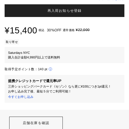
再入荷お知らせ登録
¥15,400
¥22,000
30%OFF
税込
通常価格
取り寄せ
Saturdays NYC
購入合計金額4,990円以上で送料無料
取得予定ポイント数：
140 pt
提携クレジットカードで還元率UP
三井ショッピングパークカード《セゾン》なら更に¥100につき1pt還元！
お申し込み完了後、最短５分でご利用可能！
今すぐお申し込み
店舗在庫を確認