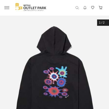
1
/
2