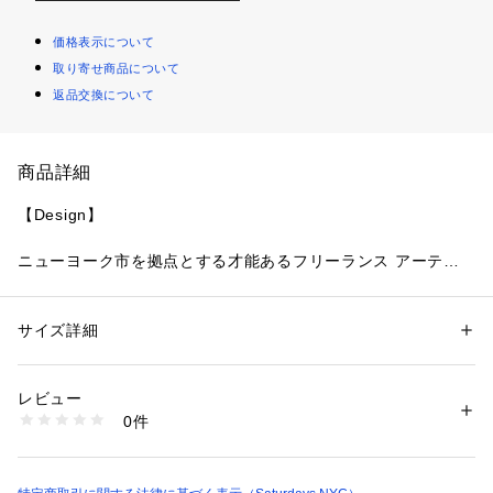
価格表示について
取り寄せ商品について
返品交換について
商品詳細
【Design】
ニューヨーク市を拠点とする才能あるフリーランス アーティ
ストである Shawna X とのコラボレーションによるアートワ
ークが特徴です。
460gsmのヘビーウェイト・コットン100％ブラシバック・フ
サイズ詳細
性別：
レディース
メンズ
リースを使用した、スタンダードフィットのフーディです。
カテゴリー：
ファッション
 ＞ 
トップス
 ＞ 
パーカー
素材：コットン 100%
生産国：トルコ
レビュー
洗濯：洗濯機、漂白不可、タンブル乾燥不可、自然乾燥、アイロン仕上げ
0件
【Point】
可、ドライ不可、ウエットクリーニング可
※詳しい洗濯方法については、商品の品質表示タグをご覧ください
商品番号：
1095600000277 
（モール）
Saturdays NYC × Shawna X とのコラボレーションフーディ
BBM14540 （ショップ）