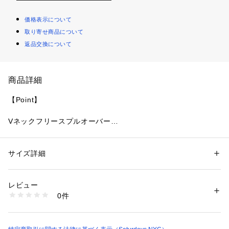
価格表示について
取り寄せ商品について
返品交換について
商品詳細
【Point】
Vネックフリースプルオーバー
【Material】
サイズ詳細
性別：
レディース
ライトなフリース素材
カテゴリー：
ファッション
 ＞ 
トップス
 ＞ 
その他トップス
素材：（表地） ポリエステル 100% （裏地） ポリエステル 100%
生産国：中国
レビュー
【Design】
洗濯：洗濯機、漂白不可、タンブル乾燥不可、自然乾燥、アイロン仕上げ
0件
不可、ドライ不可、ウエットクリーニング可
※詳しい洗濯方法については、商品の品質表示タグをご覧ください
フリース素材とステッチやポケットなどの切り返しや配色が特
商品番号：
1095600000294 
（モール）
徴的なアイテムです。デニムやカジュアルなパンツからスラッ
BBM71050 （ショップ）
クスなどきれい目のボトムスで合わせる幅も広い便利なアイテ