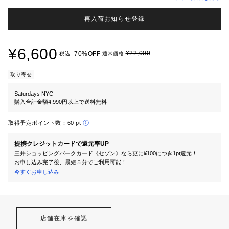
再入荷お知らせ登録
¥6,600
¥22,000
70%OFF
税込
通常価格
取り寄せ
Saturdays NYC
購入合計金額4,990円以上で送料無料
取得予定ポイント数：
60 pt
提携クレジットカードで還元率UP
三井ショッピングパークカード《セゾン》なら更に¥100につき1pt還元！
お申し込み完了後、最短５分でご利用可能！
今すぐお申し込み
店舗在庫を確認