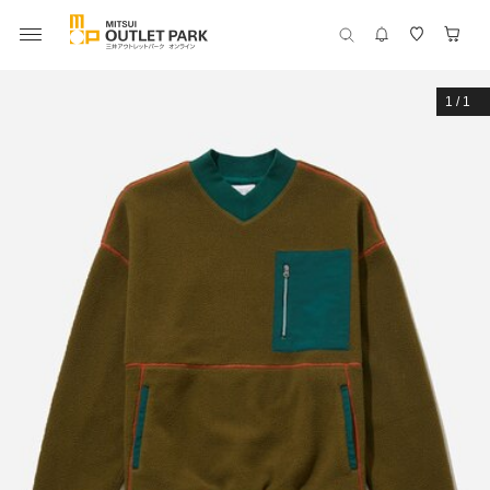
1
/
1