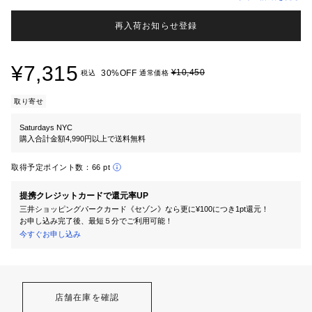
再入荷お知らせ登録
¥7,315
¥10,450
30%OFF
税込
通常価格
取り寄せ
Saturdays NYC
購入合計金額4,990円以上で送料無料
取得予定ポイント数：
66 pt
提携クレジットカードで還元率UP
三井ショッピングパークカード《セゾン》なら更に¥100につき1pt還元！
お申し込み完了後、最短５分でご利用可能！
今すぐお申し込み
店舗在庫を確認