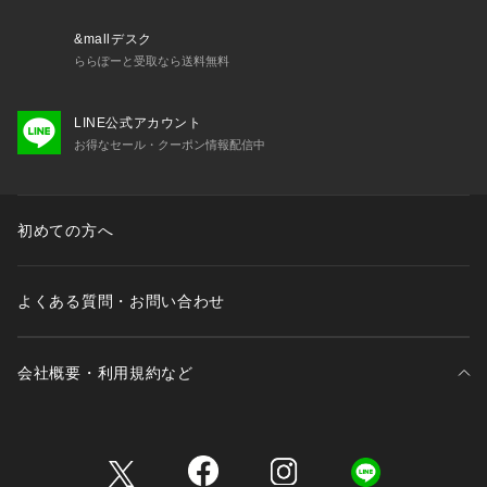
【Composition】
&mallデスク
ららぽーと受取なら送料無料
組成：コットン100%
LINE公式アカウント
【Country of origin】
お得なセール・クーポン情報配信中
原産国：MADE IN USA
【Size Specs】
初めての方へ
S/ 着丈 66.5 | 肩幅 44.5 | バスト 94 | そで丈  59
M/ 着丈 68.5 | 肩幅 51.5 | バスト 108 | そで丈 61
よくある質問・お問い合わせ
L/ 着丈 70.5 | 肩幅 53.5 | バスト 111 | そで丈 61.5
XL/ 着丈 73 | 肩幅 56 | バスト 127 | そで丈 62.5
会社概要・利用規約など
※画像の商品はサンプルとなります。
※実際の商品と色味、仕様、加工、サイズ、素材等が若干異な
る場合がございます。
三井不動産が展開する商業施設一覧