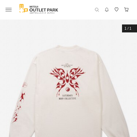
1
/
1