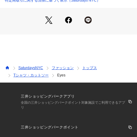
特定商取引に関する法律に基づく表示（Saturdays NYC）
す。
About Moon Collective
ベイエリアを拠点とするアート＆デザインスタジオで2013 年
にホノルルの小さなリビングルームにて友人たちのグループに
よりスタート。
ミニマルなデザイン、日本の感性、フォークロアからインスピ
レーションを得ている。
年間を通して自分たちが納得のいくデザインを数量限定で生産
して活動。
SaturdaysNYC
ファッション
トップス
Moon Collectiveという名前は、月のように常に側に存在する
Tシャツ・カットソー
Eyes
隣人になれるようにとの思いが込められている。
【Point】
三井ショッピングパークアプリ
Moon CollectiveとのコラボレーションのロングスリーブTシャ
全国の三井ショッピングパークポイント対象施設でご利用できるアプ
リ
ツ。
【Material】
三井ショッピングパークポイント
コットン100%