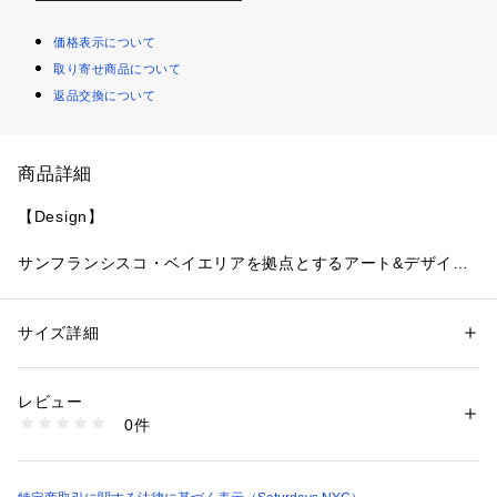
価格表示について
取り寄せ商品について
返品交換について
商品詳細
【Design】
サンフランシスコ・ベイエリアを拠点とするアート&デザイン
スタジオ”Moon Collective” とのコラボレーションアイテム。
今回のテーマは自己発見と探求の旅にインスパイアされていま
す。
サイズ詳細
性別：
レディース
メンズ
サタデーズを象徴するスラッシュに土星が随所に登場されてお
カテゴリー：
ファッション
 ＞ 
トップス
 ＞ 
Tシャツ・カットソー
素材：コットン 100%
り、他にはないグラフィックデザインがインパクト抜群のコレ
生産国：アメリカ合衆国
レビュー
クションになっています。
洗濯：洗濯機、漂白不可、タンブル乾燥不可、自然乾燥、アイロン仕上げ
0件
今回のコラボレーションは”AAPI her itage month”( アジア・
可、ドライ不可、ウエットクリーニング可
※詳しい洗濯方法については、商品の品質表示タグをご覧ください
太平洋系米国人の文化遺産継承月間というアメリカの祝日) を
商品番号：
1095600000312 
（モール）
記念したもので、アメリカにおいて、アジア系アメリカ人の築
BBM43050 （ショップ）
き上げてきた歴史や伝統に焦点を当て、それらを表現していま