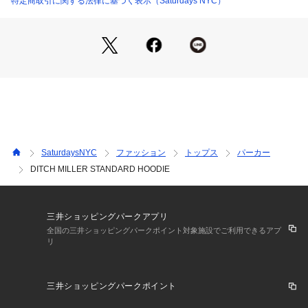
特定商取引に関する法律に基づく表示（Saturdays NYC）
ステッチ仕様のロゴがアクセントで、形はこれまでのようにゆ
とり持たせたシルエットで厚みある生地感としっかりとしたリ
ブが特徴です。カジュアルやストリートはもちろん、きれい目
のコーディネートに差し込みカジュアルダウンして合わせるの
も一つです。トップスとしてもアウターの下にインナーとして
も着られるのでコーディネートの幅の利くアイテムです。
【Composition】
組成：コットン 100%
SaturdaysNYC
ファッション
トップス
パーカー
DITCH MILLER STANDARD HOODIE
【Country of origin】
原産国：MADE IN TURKEY
三井ショッピングパークアプリ
【Size Specs】
全国の三井ショッピングパークポイント対象施設でご利用できるアプ
リ
XS/ 着丈 61.5 | 肩幅 50.5 | バスト 108 | そで丈 57
S/ 着丈 64.5 | 肩幅 52.5 | バスト 112 | そで丈 60
三井ショッピングパークポイント
M/ 着丈 68 | 肩幅 54.5 | バスト 118 | そで丈 62
L/ 着丈 70 | 肩幅 55 | バスト 124 | そで丈 63