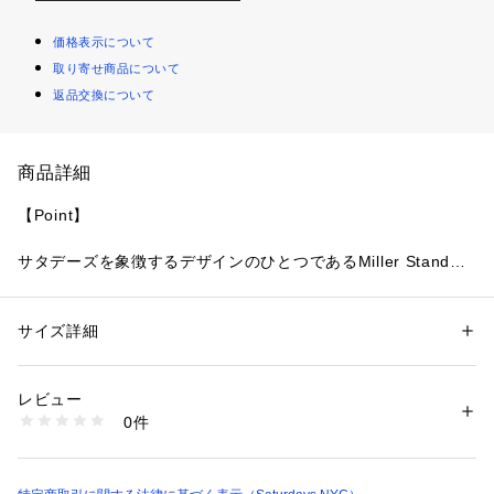
価格表示について
取り寄せ商品について
返品交換について
商品詳細
【Point】
サタデーズを象徴するデザインのひとつであるMiller Standard
シリーズ。クルーネック、フーディ、Tシャツ、トートバッグ
と毎シーズンカラーや仕様をアップデートして展開していま
す。
サイズ詳細
性別：
レディース
メンズ
カテゴリー：
ファッション
 ＞ 
トップス
 ＞ 
パーカー
素材：コットン 100%
【Material】
生産国：トルコ
レビュー
商品番号：
1095600000317 
（モール）
0件
コットン100%の程よい厚みの生地感となっています。
BBM13280 （ショップ）
【Design】