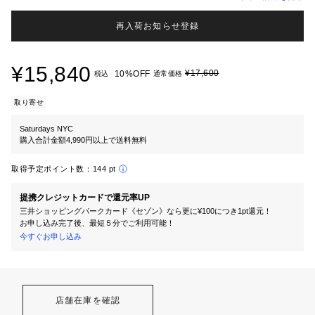
再入荷お知らせ登録
¥15,840
¥17,600
10%OFF
税込
通常価格
取り寄せ
Saturdays NYC
購入合計金額4,990円以上で送料無料
取得予定ポイント数：
144 pt
提携クレジットカードで還元率UP
三井ショッピングパークカード《セゾン》なら更に¥100につき1pt還元！
お申し込み完了後、最短５分でご利用可能！
今すぐお申し込み
店舗在庫を確認