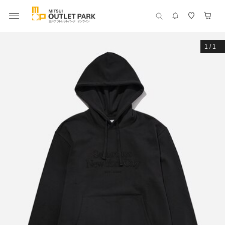
1
/
1