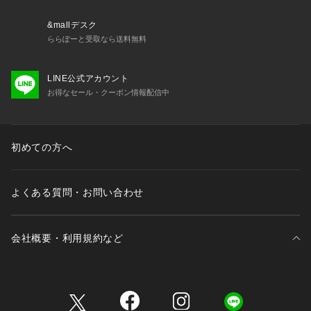
XL/ 着丈 72.5 | 肩幅 56.5 | バスト 131 | そで丈 64
&mallデスク
ららぽーと受取なら送料無料
※画像の商品はサンプルとなります。
※実際の商品と色味、仕様、加工、サイズ、素材等が若干異な
LINE公式アカウント
る場合がございます。
お得なセール・クーポン情報配信中
Item Code：BBM13280
初めての方へ
よくある質問・お問い合わせ
会社概要・利用規約など
三井不動産が展開する商業施設一覧