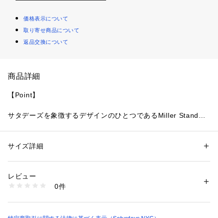
価格表示について
取り寄せ商品について
返品交換について
商品詳細
【Point】
サタデーズを象徴するデザインのひとつであるMiller Standard
シリーズ。クルーネック、フーディ、Tシャツ、トートバッグ
と毎シーズンカラーや仕様をアップデートして展開していま
す。
サイズ詳細
性別：
レディース
メンズ
カテゴリー：
ファッション
 ＞ 
トップス
 ＞ 
パーカー
素材：コットン 100%
【Material】
生産国：トルコ
レビュー
商品番号：
1095600000330 
（モール）
0件
コットン100%の程よい厚みの生地感となっています。
BBM62320 （ショップ）
【Design】