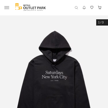
1
/
3