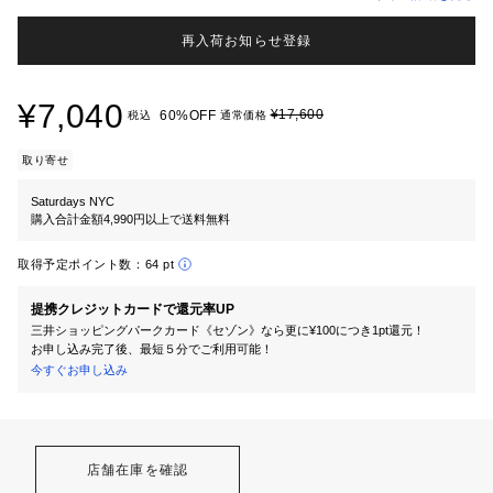
再入荷お知らせ登録
¥7,040
¥17,600
60%OFF
税込
通常価格
取り寄せ
Saturdays NYC
購入合計金額4,990円以上で送料無料
取得予定ポイント数：
64 pt
提携クレジットカードで還元率UP
三井ショッピングパークカード《セゾン》なら更に¥100につき1pt還元！
お申し込み完了後、最短５分でご利用可能！
今すぐお申し込み
店舗在庫を確認