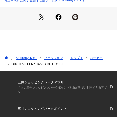
特定商取引に関する法律に基づく表示（Saturdays NYC）
ステッチ仕様のロゴがアクセントで、形はこれまでのようにゆ
とり持たせたシルエットで厚みある生地感としっかりとしたリ
ブが特徴です。カジュアルやストリートはもちろん、きれい目
のコーディネートに差し込みカジュアルダウンして合わせるの
も一つです。トップスとしてもアウターの下にインナーとして
も着られるのでコーディネートの幅の利くアイテムです。
【Composition】
組成：コットン100%
SaturdaysNYC
ファッション
トップス
パーカー
DITCH MILLER STANDARD HOODIE
【Country of origin】
原産国：MADE IN TURKEY
三井ショッピングパークアプリ
【Size Specs】
全国の三井ショッピングパークポイント対象施設でご利用できるアプ
リ
XS/ 着丈62 | 肩幅52 | バスト107 | そで丈59.5
S/ 着丈65 | 肩幅54 | バスト113 | そで丈61.5
三井ショッピングパークポイント
M/ 着丈67.5 | 肩幅55.5 | バスト120 | そで丈64
L/ 着丈70 | 肩幅55.5 | バスト125 | そで丈61.5