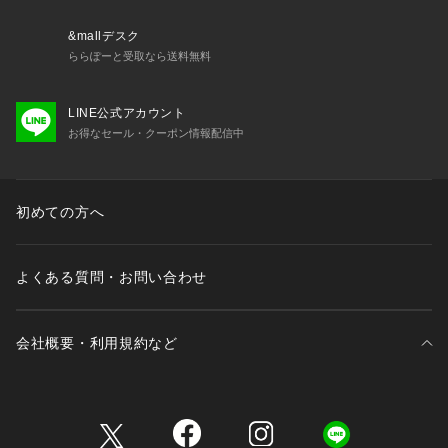
XL/ 着丈72 | 肩幅57.5 | バスト126 | そで丈66.5
&mallデスク
※画像の商品はサンプルとなります。
ららぽーと受取なら送料無料
※実際の商品と色味、仕様、加工、サイズ、素材等が若干異な
る場合がございます。
LINE公式アカウント
お得なセール・クーポン情報配信中
モデル情報　身長：182cm　size：L
Item Code：BBM62320
初めての方へ
よくある質問・お問い合わせ
会社概要・利用規約など
三井不動産が展開する商業施設一覧