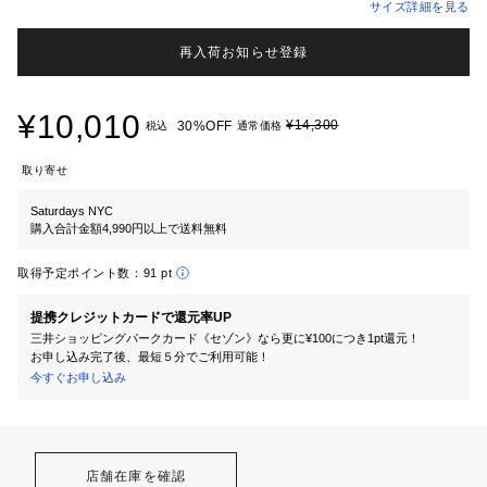
サイズ詳細を見る
再入荷お知らせ登録
¥10,010
¥14,300
30%OFF
税込
通常価格
取り寄せ
Saturdays NYC
購入合計金額4,990円以上で送料無料
取得予定ポイント数：
91 pt
提携クレジットカードで還元率UP
三井ショッピングパークカード《セゾン》なら更に¥100につき1pt還元！
お申し込み完了後、最短５分でご利用可能！
今すぐお申し込み
店舗在庫を確認