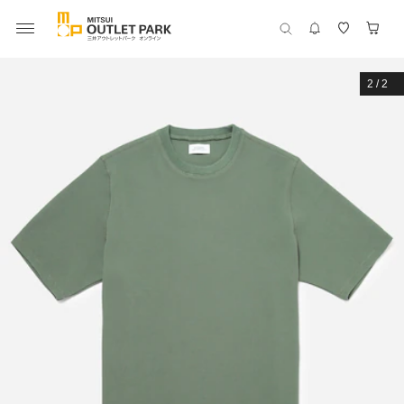
2
/
2