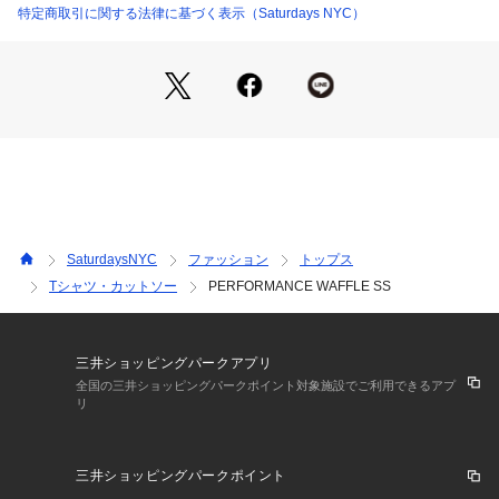
吸湿発散性に優れたワッフルニット
特定商取引に関する法律に基づく表示（Saturdays NYC）
【Composition】
組成：ポリエステル 100% 　
【Country of origin】
原産国：MADE IN CHINA
【Size Specs】
SaturdaysNYC
ファッション
トップス
Tシャツ・カットソー
PERFORMANCE WAFFLE SS
M/ 着丈 69 | 肩幅 44 | バスト 112 | そで丈 27
L/ 着丈 72 | 肩幅 44 | バスト 115 | そで丈 27.5
※画像の商品はサンプルとなります。
三井ショッピングパークアプリ
※実際の商品と色味、仕様、加工、サイズ、素材等が若干異な
全国の三井ショッピングパークポイント対象施設でご利用できるアプ
リ
る場合がございます。
三井ショッピングパークポイント
Item Code：BBM14610