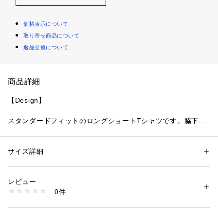
価格表示について
取り寄せ商品について
返品交換について
商品詳細
【Design】
スタンダードフィットのロングショートTシャツです。脇下に
は刺繍のアイレット、裾にはブランドのクランプラベルがあし
らわれています。
サイズ詳細
性別：
レディース
メンズ
【Point】
カテゴリー：
ファッション
 ＞ 
トップス
 ＞ 
Tシャツ・カットソー
素材：ポリエステル 100%
生産国：中国
レビュー
リラックスした印象を与えてくれるシンプルなTシャツ
洗濯：洗濯機、漂白不可、タンブル乾燥不可、自然乾燥、アイロン仕上げ
0件
可、ドライ不可、ウエットクリーニング可
※詳しい洗濯方法については、商品の品質表示タグをご覧ください
【Material】
商品番号：
1095600000355 
（モール）
BBM14610 （ショップ）