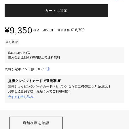
カートに追加
¥9,350
¥18,700
50%OFF
税込
通常価格
取り寄せ
Saturdays NYC
購入合計金額4,990円以上で送料無料
取得予定ポイント数：
85 pt
提携クレジットカードで還元率UP
三井ショッピングパークカード《セゾン》なら更に¥100につき1pt還元！
お申し込み完了後、最短５分でご利用可能！
今すぐお申し込み
店舗在庫を確認