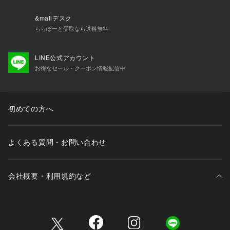
4.5 | 裾幅 23.5
36/ウエスト 93 | ヒップ 120 | 股下 81 | 股上 34.5 | 渡り幅 3
&mallデスク
5.5 | 裾幅 24.5
ららぽーと受取なら送料無料
※画像の商品はサンプルとなります。
LINE公式アカウント
※実際の商品と色味、仕様、加工、サイズ、素材等が若干異な
お得なセール・クーポン情報配信中
る場合がございます。
Item Code：BBS63160
初めての方へ
よくある質問・お問い合わせ
会社概要・利用規約など
三井不動産が展開する商業施設一覧