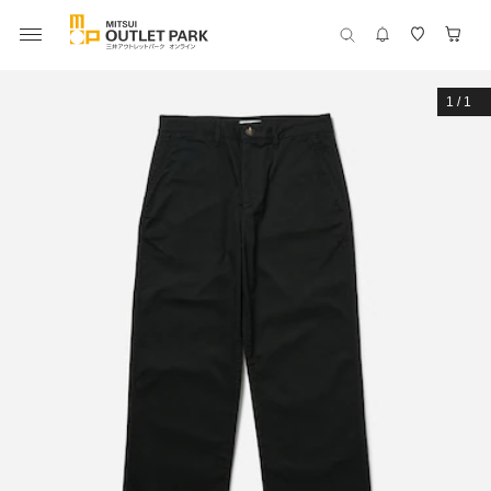
1
/
1