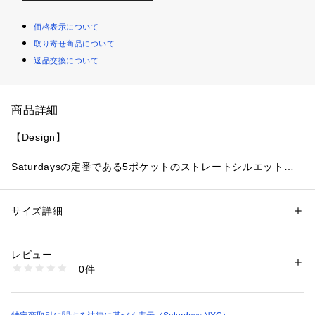
価格表示について
取り寄せ商品について
返品交換について
商品詳細
【Design】
Saturdaysの定番である5ポケットのストレートシルエットパ
ンツです。
今シーズンでは、起毛したコットン100%の生地で、2色の定番
カラーで展開しています。
サイズ詳細
性別：
レディース
メンズ
カテゴリー：
ファッション
 ＞ 
パンツ
 ＞ 
ロングパンツ
素材：コットン 97% ポリウレタン 3%
【Point】
生産国：トルコ
レビュー
商品番号：
1095600000360 
（モール）
0件
ストレートシルエットパンツ。
BBS63160 （ショップ）
【Material】