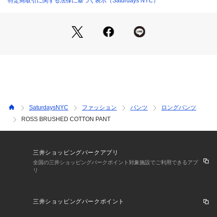
特定商取引に関する法律に基づく表示（Saturdays NYC）
起毛したコットン100%。
【Composition】
組成：コットン 97% ポリウレタン 3% 
【Country of origin】
原産国：MADE IN TURKEY
SaturdaysNYC
ファッション
パンツ
ロングパンツ
【Size Specs】
ROSS BRUSHED COTTON PANT
28/ウエスト 75 | ヒップ 100 | 股下 81 | 股上 30 | 渡り幅 30.
5 | 裾幅 20
30/ウエスト 80 | ヒップ 108 | 股下 81 | 股上 30.5 | 渡り幅 3
三井ショッピングパークアプリ
2.5 | 裾幅 21
全国の三井ショッピングパークポイント対象施設でご利用できるアプ
リ
31/ウエスト 83 | ヒップ 109 | 股下 81 | 股上 32 | 渡り幅 33 | 
裾幅 21.5
32/ウエスト 84 | ヒップ 109 | 股下 81 | 股上 32 | 渡り幅 33 | 
三井ショッピングパークポイント
裾幅 22
34/ウエスト 89 | ヒップ 115 | 股下 81 | 股上 33.5 | 渡り幅 3