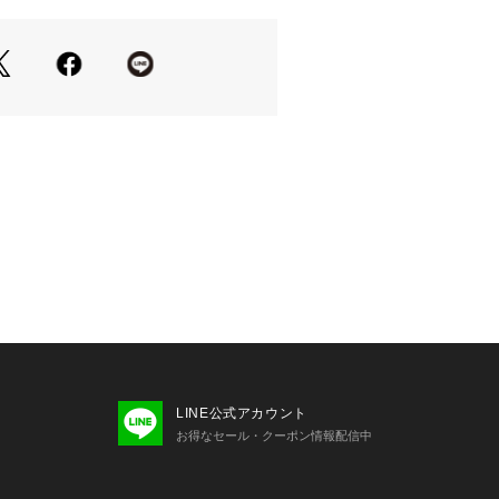
ットのセンターベントジャケット。
るポリレーヨン素材。
テル 79% レーヨン 19% ポリウレ
テル 100%
in】
CHINA
LINE公式アカウント
お得なセール・クーポン情報配信中
44 | バスト 101 | そで丈 62 | 重量 63
58