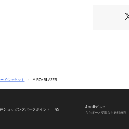
リラックスシルエ
【Material】
ストレッチ性のあ
【Composition】
組成：表地 ポリエス
タン 2%
　　　裏地 ポリエス
ラードジャケット
MIRZA BLAZER
【Country of orig
原産国：MADE IN 
【Size Specs】
&mallデスク
井ショッピングパークポイント
ららぽーと受取なら送料無料
S/ 着丈 73 | 肩幅 
0g | アームホール 