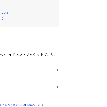
いて
について
いて
ツのサイドベントジャケットで、リラ
です。
リレーヨン混に、少しストレッチが効
も着やすく、クラシックなシルエット
メンズ
れたリラックスシルエットで現代的に
ション
 ＞ 
ジャケット
 ＞ 
テーラードジャケッ
。
地） ポリエステル 79% レーヨン 19% ポ
地） ポリエステル 100%
orge Suit Trouser セットアップでご着
ル 79% レーヨン 19% ポリウレタン 2% 
00364 
（モール）
基づく表示（Saturdays NYC）
ップ）