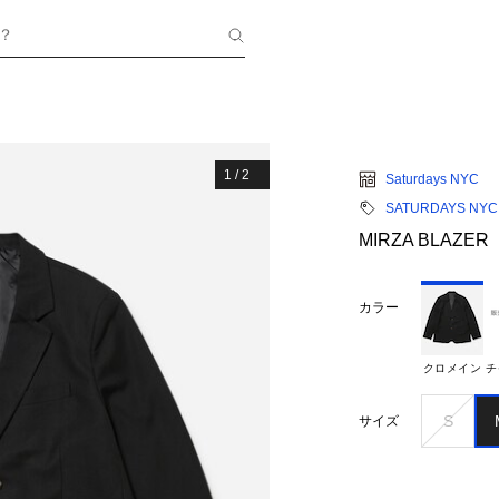
？
1
/
2
Saturdays NYC
SATURDAYS NYC
MIRZA BLAZER
カラー
クロメイン
チ
S
サイズ