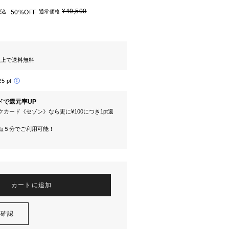
¥49,500
税込
50%OFF
通常価格
円以上で送料無料
25 pt
ドで還元率UP
カード《セゾン》なら更に¥100につき1pt還
短５分でご利用可能！
カートに追加
を確認