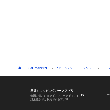
SaturdaysNYC
ファッション
ジャケット
テー
三井ショッピングパークアプリ
三
全国の三井ショッピングパークポイント
対象施設でご利用できるアプリ