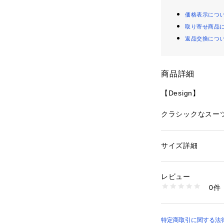
価格表示につ
取り寄せ商品
返品交換につ
商品詳細
【Design】
クラシックなスー
ックスした雰囲気
このブレザーはポ
いているのでとて
サイズ詳細
性別：
レディース
に時代性を取り入
カテゴリー：
ファッ
ト
アレンジしました
素材：クロメイン：（表
レビュー
リウレタン 2% （裏
0件
BBS63130 / Ge
チャコール：ポリエステ
ポリエステル 100%
用頂けます。
生産国：中国
商品番号：
10956000
【Point】
特定商取引に関する法律に
BBV63020 （ショ