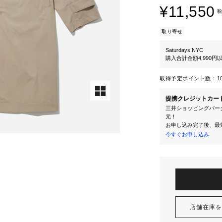
¥11,550
税
取り寄せ
Saturdays NYC
購入合計金額4,990
取得予定ポイント数：
1
提携クレジットカー
三井ショッピングパーク
元！
お申し込み完了後、最
今すぐお申し込み
店舗在庫