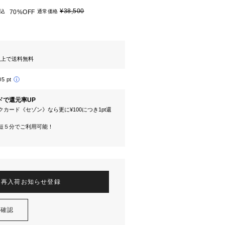
¥38,500
込
70%OFF
通常価格
円以上で送料無料
05 pt
ドで還元率UP
カード《セゾン》なら更に¥100につき1pt還
短５分でご利用可能！
再入荷お知らせ登録
を確認