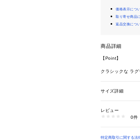
価格表示につ
取り寄せ商品
返品交換につ
商品詳細
【Point】
クラシックな ラグ
【Material】
サイズ詳細
性別：
レディース
軽量で防水性の高
カテゴリー：
ファッ
素材：コットン 74%
用
生産国：中国
レビュー
洗濯：手洗い、漂白
0件
【Design】
ン仕上げ可、ドライ
※詳しい洗濯方法に
い
Clyde Trenc
商品番号：
10956000
登場しました。ク
特定商取引に関する法律に
BBO13000 （ショ