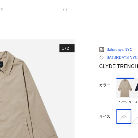
？
1
/
2
Saturdays NYC
SATURDAYS NYC
CLYDE TRENCH
カラー
ベージュ
コ
XS
サイズ