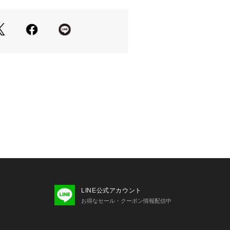
、ボタンフロントと前身頃にウェルト
います。
らカジュアルシーンまで重宝します。
% ナイロン 26%
in】
CHINA
幅 47.5 | バスト 116 | そで丈 63 | 重
肩幅 50 | バスト 118 | そで丈 64 | 重量 
LINE公式アカウント
お得なセール・クーポン情報配信中
肩幅 52 | バスト 124 | そで丈 65 | 重量 