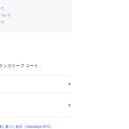
いて
について
いて
ランスリーブ コート
メンズ
いコットンとナイロンの混紡素材を使
ション
 ＞ 
アウター
 ＞ 
トレンチコート
 ナイロン 26%
不可、タンブル乾燥不可、自然乾燥、アイロ
可、ウエットクリーニング可
ついては、商品の品質表示タグをご覧くださ
h Coatの仕様と素材をアップデートして再
00377 
（モール）
ラシックでシンプルなデザインはその
基づく表示（Saturdays NYC）
ップ）