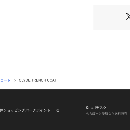
ままに、
ラグランスリーブ
ポケットが付いて
ビジネスシーンか
【Composition】
組成：コットン 74
【Country of orig
原産国：MADE IN 
チコート
CLYDE TRENCH COAT
【Size Specs】
XS/ 着丈 104 | 肩
量 480g
S/ 着丈 107.5 | 
&mallデスク
井ショッピングパークポイント
500g
ららぽーと受取なら送料無料
M/ 着丈 110.5 | 
500g