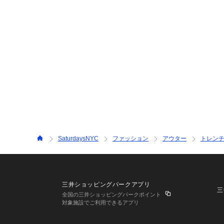
SaturdaysNYC
ファッション
アウター
トレン
三井ショッピングパークアプリ
三
全国の三井ショッピングパークポイント
対象施設でご利用できるアプリ