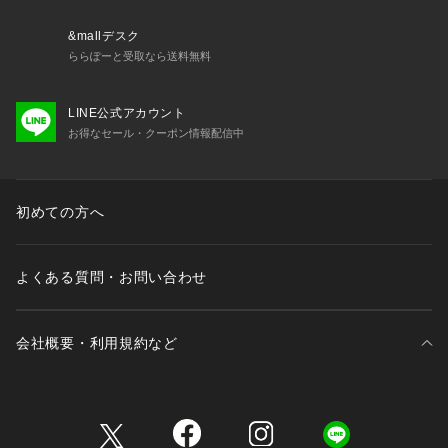
モデル情報
&mallデスク
Black　身長：183cm　size：32
ららぽーと受取なら送料無料
Red Dahlia・Mayfly ・Hydrangea　身長：179cm　size：32
LINE公式アカウント
※画像の商品はサンプルとなります。
お得なセール・クーポン情報配信中
※実際の商品と色味、仕様、加工、サイズ、素材等が若干異な
る場合がございます。
初めての方へ
Item Code：BBS53130
よくある質問・お問い合わせ
会社概要・利用規約など
三井不動産が展開する商業施設一覧