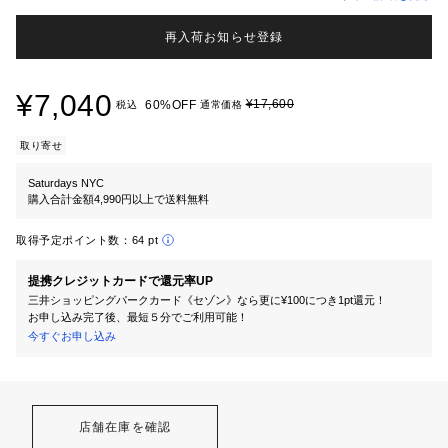
再入荷お知らせ登録
¥7,040
¥17,600
60%OFF
税込
通常価格
取り寄せ
Saturdays NYC
購入合計金額4,990円以上で送料無料
取得予定ポイント数：
64 pt
提携クレジットカードで還元率UP
三井ショッピングパークカード《セゾン》なら更に¥100につき1pt還元！
お申し込み完了後、最短５分でご利用可能！
今すぐお申し込み
店舗在庫を確認