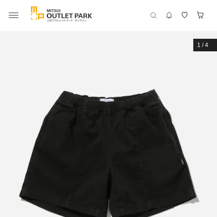
1
/
4