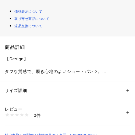
価格表示について
取り寄せ商品について
返品交換について
商品詳細
【Design】
タフな質感で、履き心地のよいショートパンツ。
裾幅の程よいゆとりが動きやすく、ウエスト回りのドローコー
ドで調整可能なストレスフリーなアイテムです。
サイズ詳細
性別：
レディース
メンズ
【Point】
カテゴリー：
ファッション
 ＞ 
パンツ
 ＞ 
ロングパンツ
素材：コットン 100%
生産国：トルコ
レビュー
厚手コットンショートパンツ。
商品番号：
1095600000392 
（モール）
0件
BBS53130 （ショップ）
【Material】
丈夫な程よい厚みあるコットン100%素材です。