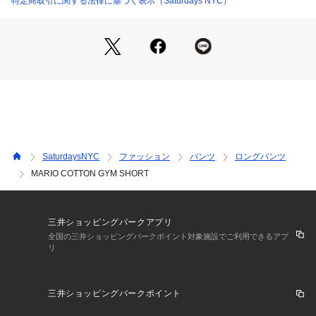
特定商取引に関する法律に基づく表示（Saturdays NYC）
【Composition】
組成：コットン100%
【Country of origin】
原産国：MADE IN TURKEY
【Size Specs】
SaturdaysNYC
ファッション
パンツ
ロングパンツ
MARIO COTTON GYM SHORT
XS/ウエスト 64?74 | ヒップ 97 | 股下 13.5 | 股上 26 | 渡り幅 
32.5 | 裾幅 28
S/ウエスト 70?80 | ヒップ 103 | 股下 13.5 | 股上 27.5 | 渡り
幅 33.5 | 裾幅 30.5
三井ショッピングパークアプリ
M/ウエスト 74?84 | ヒップ 106 | 股下 13.5 | 股上 28 | 渡り
全国の三井ショッピングパークポイント対象施設でご利用できるアプ
リ
幅 34.5 | 裾幅 31
L/ウエスト 80?90 | ヒップ 117 | 股下 13.5 | 股上 30 | 渡り幅 
36 | 裾幅 33
三井ショッピングパークポイント
XL/ウエスト 82?92 | ヒップ 121 | 股下 13.5 | 股上 30 | 渡り
幅 37 | 裾幅 33