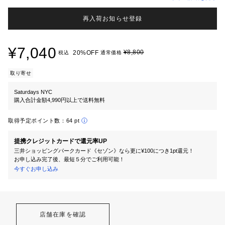
再入荷お知らせ登録
¥7,040
¥8,800
20%OFF
税込
通常価格
取り寄せ
Saturdays NYC
購入合計金額4,990円以上で送料無料
取得予定ポイント数：
64 pt
提携クレジットカードで還元率UP
三井ショッピングパークカード《セゾン》なら更に¥100につき1pt還元！
お申し込み完了後、最短５分でご利用可能！
今すぐお申し込み
店舗在庫を確認