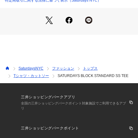
特定商取引に関する法律に基づく表示（Saturdays NYC）
コットン100%の薄すぎず程よい素材感でサラッと肌触りの良
い生地感
【Composition】
組成：コットン 100%
【Country of origin】
原産国：MADE IN TURKEY
SaturdaysNYC
ファッション
トップス
Tシャツ・カットソー
SATURDAYS BLOCK STANDARD SS TEE
【Size Specs】
XS/ 着丈 66.5 |  肩幅 43.5 | バスト 98 | そで丈 22
S/ 着丈 68.5 |  肩幅 46 | バスト 104 | そで丈 23
三井ショッピングパークアプリ
M/ 着丈 71.5 |  肩幅 47.5 | バスト 110 | そで丈 24
全国の三井ショッピングパークポイント対象施設でご利用できるアプ
リ
L/ 着丈 73.5 |  肩幅 48.5 | バスト 114 | そで丈 25
XL/ 着丈 76.5 |  肩幅 51 | バスト 120 | そで丈 26
三井ショッピングパークポイント
※画像の商品はサンプルとなります。 