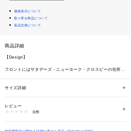
価格表示について
取り寄せ商品について
返品交換について
商品詳細
【Design】
フロントにはサタデーズ・ニューヨーク・クロスビーの住所が
プリントされています。
シンプルなデザインなので汎用性が抜群のオススメアイテムで
す。
サイズ詳細
性別：
レディース
メンズ
カテゴリー：
ファッション
 ＞ 
トップス
 ＞ 
Tシャツ・カットソー
素材：コットン 100%
【Point】
生産国：トルコ
レビュー
洗濯：洗濯機、漂白不可、タンブル乾燥不可、自然乾燥、アイロン仕上げ
0件
シンプルで汎用性の高いTシャツ
可、ドライ不可、ウエットクリーニング可
※詳しい洗濯方法については、商品の品質表示タグをご覧ください
商品番号：
1095600000473 
（モール）
【Material】
BBM64410 （ショップ）