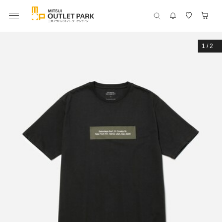
1
/
2