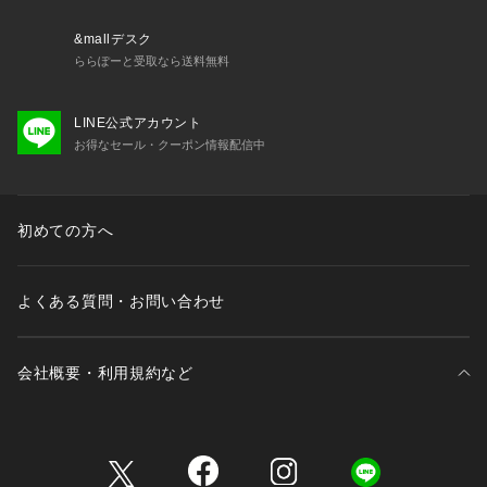
※実際の商品と色味、仕様、加工、サイズ、素材等が若干異な
る場合がございます。
&mallデスク
ららぽーと受取なら送料無料
Item Code：BBM64410
LINE公式アカウント
お得なセール・クーポン情報配信中
初めての方へ
よくある質問・お問い合わせ
会社概要・利用規約など
三井不動産が展開する商業施設一覧