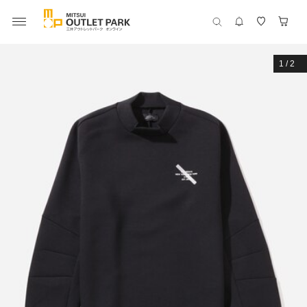
1
/
2