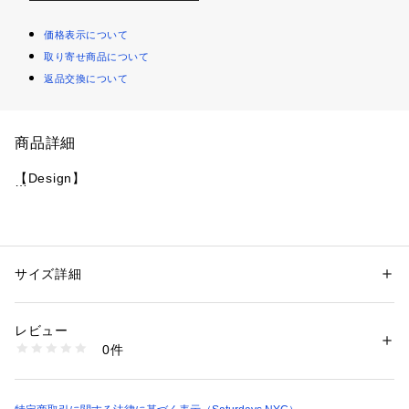
価格表示について
取り寄せ商品について
返品交換について
商品詳細
【Design】
サタデーズロゴを左胸に配したモックネックトップ。
しなやかでハリのある4WAYストレッチ素材、また袖は立体パ
サイズ詳細
性別：
メンズ
ターンを施し、快適な動き・プレイをサポートします。
カテゴリー：
ファッション
 ＞ 
トップス
 ＞ 
スウェット
素材：ポリエステル 80% レーヨン 15% ポリウレタン 5%
程よいサイズ感で、１枚でも、またミッドレイヤーとしても着
生産国：中国
レビュー
用いただけます。
洗濯：手洗い、漂白不可、タンブル乾燥不可、自然乾燥、アイロン仕上げ
0件
同素材のLightweight Sweat Pantとセットアップでご着用頂
可、ドライ不可、ウエットクリーニング可
※詳しい洗濯方法については、商品の品質表示タグをご覧ください
け、普段時?クラブハウス?プレイまで場所を選ばず活躍しま
商品番号：
1095600000481 
（モール）
す。
BGM13010 （ショップ）