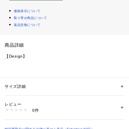
価格表示について
取り寄せ商品について
返品交換について
商品詳細
【Design】
サタデーズのシーズンモチーフであるボタニカルグラフィック
をレイアウトしたPOLOシャツ。
サイズ詳細
性別：
レディース
通気性、速乾性のあるサラリとした素材感で、透け防止機能を
カテゴリー：
ファッション
 ＞ 
トップス
 ＞ 
Tシャツ・カットソー
素材：ポリエステル 100%
兼ね備えたパフォーマンスPOLOです。
生産国：日本
レビュー
またナチュラルなストレッチ感のある生地で、ほど良いフィッ
商品番号：
1095600000488 
（モール）
0件
ト感。
BGM13610 （ショップ）
締め付けすぎない程よいフィット感で、プレー中も快適な着心
地を持続します。