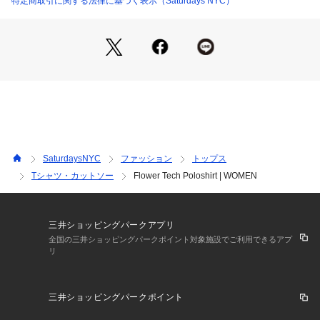
特定商取引に関する法律に基づく表示（Saturdays NYC）
【Point】
ストレッチ性に優れたポロシャツ
【Material】
SaturdaysNYC
ファッション
トップス
Tシャツ・カットソー
Flower Tech Poloshirt | WOMEN
特殊な仮撚り工程による膨らみ感が特徴のPIN仮撚糸を使用し
たストレッチと防透け素材
三井ショッピングパークアプリ
全国の三井ショッピングパークポイント対象施設でご利用できるアプ
リ
【Composition】
三井ショッピングパークポイント
組成：ポリエステル100%