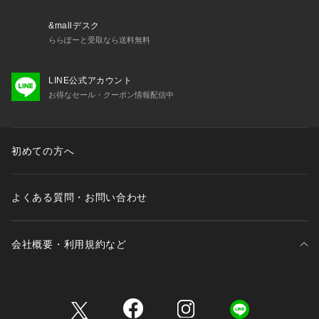
&mallデスク
【Country of origin】
ららぽーと受取なら送料無料
LINE公式アカウント
お得なセール・クーポン情報配信中
原産国：MADE IN JAPAN
【Size Specs】
初めての方へ
よくある質問・お問い合わせ
S/ 着丈 63 | 肩幅 40.1 | バスト 90 | そで丈 16.8
M/ 着丈 65 | 肩幅 41.5 | バスト 94 | そで丈 17.5
会社概要・利用規約など
モデル情報
身長：172cm　Size：M
三井不動産が展開する商業施設一覧
※画像の商品はサンプルとなります。
※実際の商品と色味、仕様、加工、サイズ、素材等が若干異な