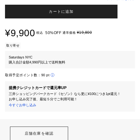
カートに追加
¥9,900
¥19,800
50%OFF
税込
通常価格
取り寄せ
Saturdays NYC
購入合計金額4,990円以上で送料無料
取得予定ポイント数：
90 pt
提携クレジットカードで還元率UP
三井ショッピングパークカード《セゾン》なら更に¥100につき1pt還元！
お申し込み完了後、最短５分でご利用可能！
今すぐお申し込み
店舗在庫を確認