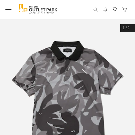
1
/
2