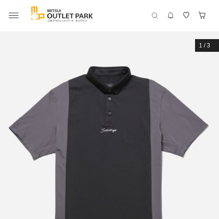
1
/
3