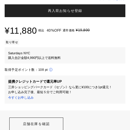
再入荷お知らせ登録
¥11,880
¥19,800
40%OFF
税込
通常価格
取り寄せ
Saturdays NYC
購入合計金額4,990円以上で送料無料
取得予定ポイント数：
108 pt
提携クレジットカードで還元率UP
三井ショッピングパークカード《セゾン》なら更に¥100につき1pt還元！
お申し込み完了後、最短５分でご利用可能！
今すぐお申し込み
店舗在庫を確認