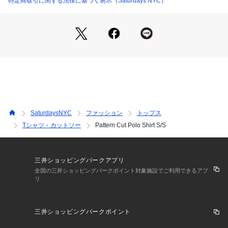
特定商取引に関する法律に基づく表示（Saturdays NYC）
【Point】
吸水速乾性のある、高機能ポロシャツ。
【Material】
SaturdaysNYC
ファッション
トップス
Tシャツ・カットソー
Pattern Cut Polo Shirt S/S
吸水速乾繊維である、アメリカのLYCRA 社 ( ライクラ社 )のC
OOLMAXRを使用。
三井ショッピングパークアプリ
全国の三井ショッピングパークポイント対象施設でご利用できるアプ
リ
【Composition】
三井ショッピングパークポイント
組成：ナイロン85% ポリウレタン15%