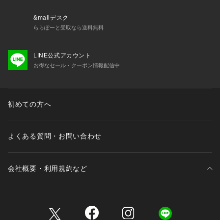
&mallデスク
【Country of origin】
ららぽーと受取なら送料無料
LINE公式アカウント
お得なセール・クーポン情報配信中
原産国：MADE IN JAPAN
【Size Specs】
初めての方へ
よくある質問・お問い合わせ
S/ 着丈 67 | 肩幅 43.2 | バスト 98 | そで丈 21.1
M/ 着丈 69 | 肩幅 44.6 | バスト 102 | そで丈 21.8
L/ 着丈 71 | 肩幅 46 | バスト 106 | そで丈 22.5
会社概要・利用規約など
XL/ 着丈 73 | 肩幅 47.4 | バスト 110 | そで丈 23.2
XXL/ 着丈 75 | 肩幅 48.8 | バスト 114 | そで丈 23.9
三井不動産が展開する商業施設一覧
モデル情報
身長：186cm　Size：XL