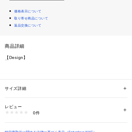
価格表示について
取り寄せ商品について
返品交換について
商品詳細
【Design】
胸元にサタデーズロゴを配した、高機能ポロシャツ。
ストレッチ性があり、肩周りはスイングを邪魔しないパターン
サイズ詳細
性別：
メンズ
構造。
カテゴリー：
ファッション
 ＞ 
トップス
 ＞ 
Tシャツ・カットソー
素材：（本体） ポリエステル 100% （リブ） ポリエステル 100%
程よいフィット感でプレイ中も快適な着心地。
生産国：日本
レビュー
COOLMAX繊維を使用した吸水速乾性のあるサラリとした生地
洗濯：洗濯機、漂白不可、タンブル乾燥不可、自然乾燥、アイロン仕上げ
0件
を使用。
可、ドライ不可、ウエットクリーニング可
※詳しい洗濯方法については、商品の品質表示タグをご覧ください
UVカットも兼ね備えて、日差しの強い日や暑い日も、1番ホー
商品番号：
1095600000498 
（モール）
ルから18番ホールまで、快適なプレイをサポートします。
BGM13060 （ショップ）